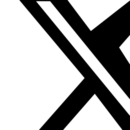
(…)
Por estas razones Al Ajbar se enfrenta de forma
«privilegiada», no sólo a los ataques de las instituciones
del Golfo, sino también a las élites árabes relacionadas
con las mismas, las cuales utilizan diferentes argumentos
y medios para deslegitimar al diario, al que acusan de
formar parte de «organizaciones iraníes y de Hezbolá». Lo
interesante de esta «acusación» es que no se trata
únicamente de un engaño (y el discurso del que la repite
solo tiene como argumento esas mentiras) sino que es
una contradicción porque de hecho hay canales de
televisión y periódicos que pertenecen a Irán y Hezbolá,
que están financiados por ellos de forma abierta, que
defienden su línea editorial sin pedir disculpas, y sin
embargo ninguno de los que quiere erradicar a Al Ajbar
les arroja su dinero.