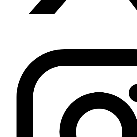
Anterior
Ali Dilem, 07.04.2015
Siguiente
Las obras del
artista libio Abdelhalim al Qamati adornan el
Encuentro Internacional de Caricaturista de El Cairo