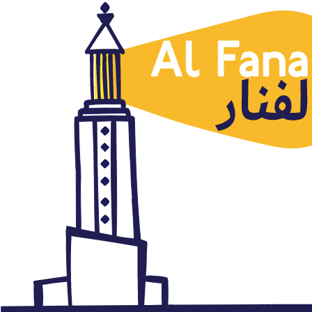
Artículos traducidos
A su excelencia el embajador
(Sobre el acoso de las
autoridades saudíes al diario
libanés Al Ajbar)
abril 8, 2015
Autor: AlFanar