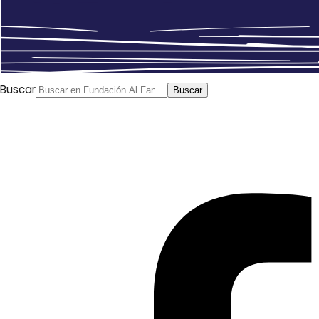
Buscar
Buscar
Al Ajbar
, 06/04/2015
Debemos agradecer al embajador saudí, Ali Awad Asiri,
sus quejas y ataques contra el diario «Al Ajbar» así como
las amenazas de cierre del mismo. La cosa no se queda
en reconocer quién se encuentra en el poder y quién
tiene el poder para restringir lo que se prohíbe, sino que
el gobierno saudí, que posee decenas de periódicos y