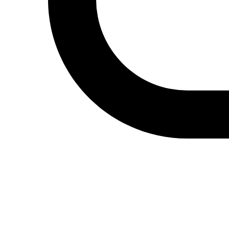
Cultura
Cine árabe
Literatura árabe
Cómic árabe
Arte urbano
Artes gráficas
Música
Patrimonio
Prensa árabe
Artículos traducidos
Viñetas
Libertad de expresión
Actualidad de medios árabes