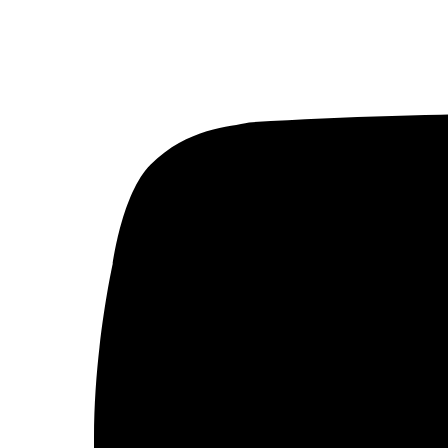
Países
Arabia Saudí
Argelia
Baréin
Catar
Egipto
Emiratos Árabes Unidos
Ver todos
© 2026 Fundación Al Fanar. Todos los derechos
reservados.
Aviso legal
Política de cookies
Términos y condiciones
Política de privacidad