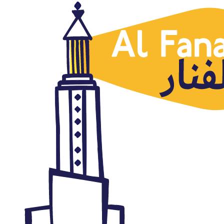
Marruecos
Sáhara Occidental: comienza la
guerra por los recursos
naturales
mayo 8, 2018
Autor: AlFanar