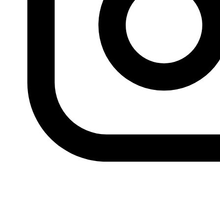
En 2017 Rabat aprobó dos textos que pretendían
delimitar su espacio marítimo a lo largo del Sáhara
Occidental frente a las islas Canarias y a “cimentar la
tutela” del reino sobre estas aguas de estatus
indefinido (Envisat/ESA)
La sentencia del TJUE da paso a varias consecuencias
jurídicas y diplomáticas y además subraya el estatus
problemático de Marruecos en el Sáhara Occidental.
España sigue siendo
de jure
la potencia administradora
de ese territorio. De hecho, a pesar de que España
abandonara esa colonia en 1976 y desde entonces se
vea a sí misma libre de toda responsabilidad al respecto,