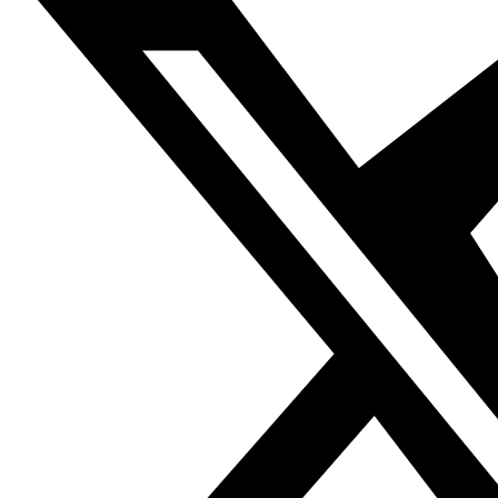
El acuerdo de pesca firmado entre Marruecos y la UE
incluye el Sáhara Occidental en tanto que “territorio
dependiente de la soberanía o de la jurisdicción del Reino
de Marruecos”. Una fórmula que el TJUE ha considerado
falseada, ya que, a pesar de que el territorio esté
administrado por Marruecos y se someta a sus leyes, se
trata, como ha recordado ese tribunal, de un territorio no
autónomo y que, por lo tanto, no puede ser simplemente
considerado un espacio más del reino.
Tanto para Rabat como para Bruselas, hay mucho en
juego. El acuerdo de pesca conlleva un pago de 40
millones de euros y es a su vez una buena inversión para
la UE: se espera que por cada euro invertido, el sector