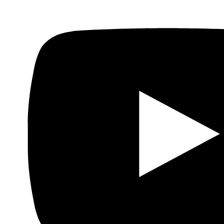
sigue siendo
considerada por la ONU
la potencia
administradora. Marruecos es considerado la “potencia
administradora
de facto
”, pero ese estatus carece de
fundamento jurídico.
“El principio de que los intereses de los habitantes
están por encima de todo”
Tras haber sostenido durante años que los acuerdos no
se podían aplicar al Sáhara Occidental, la comisión de la
UE considera que “se pueden llevar a cabo acuerdos con
el Reino de Marruecos sobre los recursos naturales del
Sáhara Occidental” apoyándose en el
dictamen de Hans
Corell
, exsecretario general adjunto de asuntos jurídicos
de la ONU. Según Corell, a pesar de que la ONU no haya