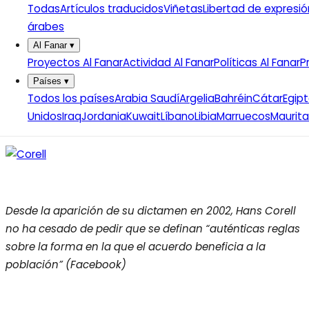
Todas
Artículos traducidos
Viñetas
Libertad de expresió
Otra de sus obligaciones consiste en consultar a la
árabes
población regularmente o comunicar a la ONU
Al Fanar
▾
información relativa a las condiciones económicas,
Proyectos Al Fanar
Actividad Al Fanar
Políticas Al Fanar
P
sociales y educativas de los territorios de los que son
Países
▾
responsables.
Todos los países
Arabia Saudí
Argelia
Bahréin
Cátar
Egip
Unidos
Iraq
Jordania
Kuwait
Líbano
Libia
Marruecos
Maurita
Desde la aparición de su dictamen en 2002, Hans Corell
no ha cesado de pedir que se definan “auténticas reglas
sobre la forma en la que el acuerdo beneficia a la
población” (Facebook)