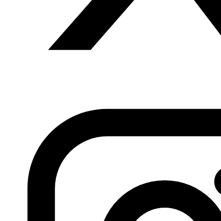
europeo de la pesca consiga 2,78 euros de valor añadido.
Se prevé acceso a un máximo de 126 navíos pesqueros
de la UE y en el periodo 2014-2017, una media de 69
barcos pesqueros europeos solicitó autorizaciones de
pesca. Las capturas realizadas por pesqueros europeos
en aguas marroquíes se elevan a 83.000 toneladas por
año, de las cuales, según un
informe de evaluación
de la
UE, un 91% se producen en aguas del Sáhara Occidental,
cuyos 1.200 kilómetros de costa separan Marruecos y
Mauritania.