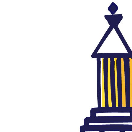
Viñetas
Reparto mundial de la vacuna
del coronavirus, Emad
Hayyach, Al Arabi al Yadid,
24.02.2021
febrero 24, 2021
Autor: AlFanar