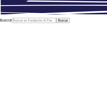
Anterior
Debate: Medios de comunicación ¿Medios de
manipulación?
Siguiente
Líbano en ebullición con las
protestas… muchas víctimas y un solo responsable
Buscar
Buscar