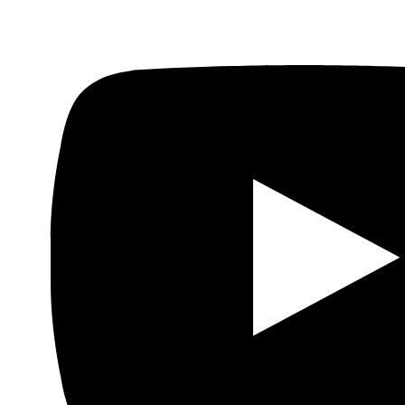
Anterior
Entrevista con Pedro Rojo presidente de la
Fundación Al Fanar y codirector del Observatorio de la
Islamofobia en los Medios: “El 65 % de los artículos de
la prensa española son islamófobos”
Siguiente
Nuevo
concierto del proyecto ‘Love in Syria’