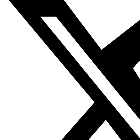
barrios residenciales, o incluso cruzadas e infieles en la
cosmovisión de la lucha de civilizaciones que se retrotrae
mil años o más en el tiempo. Para demostrar que todas
estas ideas son puro dogma y no guardan relación
alguna con la realidad, debemos aclarar que la
naturaleza económica del régimen sirio y los intereses de
sus promotores y saqueadores no se contradice con la
naturaleza de los intereses de las grandes potencias
que, según la propaganda contrarrevolucionaria, son
enemigas del régimen establecido y buscan acabar con
él. Por el contrario, la revolución cortó el camino por el
que Siria discurría hacia la integración acelerada en el
sistema capitalista global, que expresaba las
aspiraciones de desarrollo de Asad II tras terminar de
gangrenarse la economía proteccionista e insuficiente
de su padre.
El programa de sustitución de las
importaciones
Por gangrena, nos referimos al hecho de