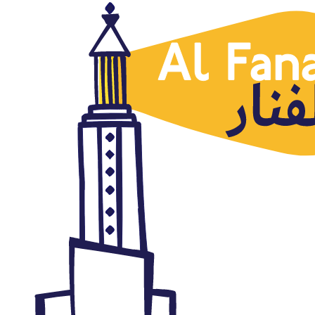
Noticias destacadas
¿Quién ha conspirado contra
Siria?
marzo 18, 2019
Autor: AlFanar