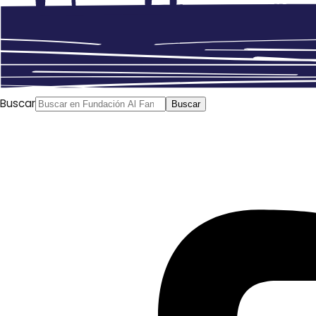
Buscar
Buscar
Al Yumhuriya
, 07/03/2019 Ahmad al Shuli (ex-primer
ministro de Siria) Artículo traducido y publicado por el
blog
Traducciones de la revolución siria
El Estado
asadiano no será recordado, cuando desparezca, por sus
grandes hazañas que, en cualquier caso, nunca fueron
reales. Tampoco será recordado solo por sus múltiples
males. Más bien, será recordado en primer lugar por la
ingente tergiversación de la que hizo gala durante