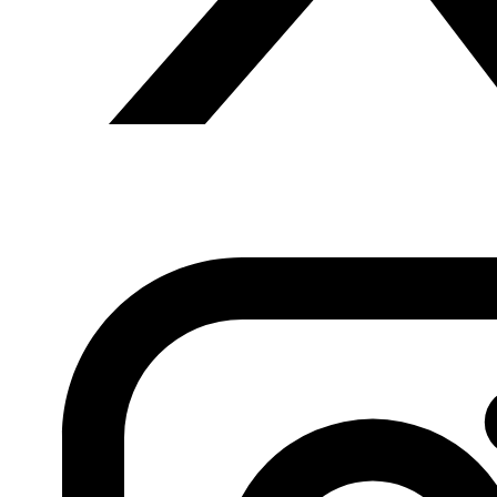
que el régimen de Asad I implantó un modelo económico
que posteriormente fracasó en la mayor parte de los
países que lo aplicaron. La Siria asadiana, como la
mayoría de países en desarrollo y recientemente
independizados, trató de cimentar su independencia
económica aplicando un programa de industrialización
por medio de la sustitución de importaciones, con el
objetivo de detener el drenaje de la reserva de divisas.
La idea, correcta, sobre la que se basaba este programa
era que no se podía lograr el desarrollo sin producir o
comprar energía y sin adquirir una tecnología avanzada
del exterior. Todo eso no podía obtenerse más que por
medio de divisas, que son siempre limitadas en los
países en desarrollo. Por ello, debían conservarse las
reservas de moneda extranjera, e incluso alimentarlas,
para garantizar que se adquirían la energía y la
tecnología avanzada necesarias. Para ello, debía
evitarse gastar dichas reservas en la importación de