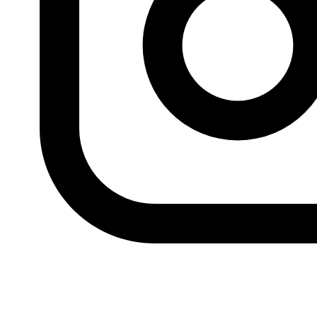
productos de necesidad básica. La alternativa era
fabricar tales productos básicos en Siria, ya fuera
mediante la creación de un sector público, ya por medio
del apoyo al sector privado local, o bien combinando
ambos para alcanzar los umbrales mínimos de
capacidad industrial. Además de lograr un desarrollo
económico que aportara al Estado recursos fiscales,
este programa también tenía por objetivo llegar al nivel
más alto de contratación posible, con la esperanza de
que estas industrias se desarrollaran hasta alcanzar una
etapa en la que se pudieran exportar excedentes. Con
ello, se haría acopio de reservas de divisas para adquirir
energía y tecnología de forma continuada y se lograrían
niveles de desarrollo económico que elevarían el nivel de
vida de los individuos en la sociedad, por fin, a la
categoría de los países desarrollados.
Seguir leyendo
Viñeta
: Emad Hayyach para Al Arabi al Yadid