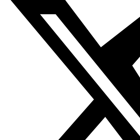
historia, aunque los más profesionales podéis pensar en
concursar en el premio
Jonathan
Cape/Observer/Comica graphic short story prize
»
Para registrar tu trabajo pulsa
aquí
antes del 25 de
septiembre de 2015
La imagen de la entrada corresponde al comic
Abike´s
story
producido por The Guardian. La historia gráfica fue
creada por Benjamin Dix, fundador de la agencia literaria
de cómics PositiveNegatives, e ilustrada por el artista
Gabi Frödén.
Anterior
“El jugador de damas” de Mahmud Darwix
cobra movimiento en la película de animación de
Nissmah Roshdy que ahora también está subtitulada
en castellano
Siguiente
OPINIÓN. Marruecos a dos