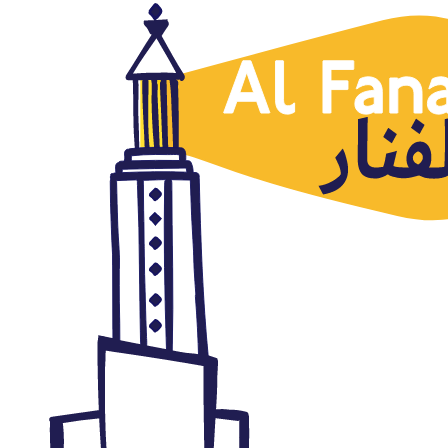
Noticias destacadas
Proyecto #OpenComics:
historias no contadas.
Comparte tus comics y tu obra
gráfica
julio 28, 2015
Autor: AlFanar