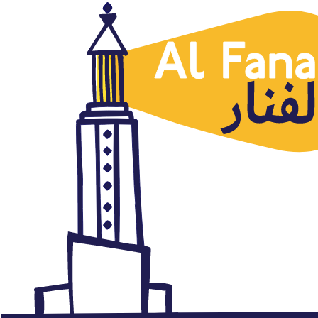
Actividad Al Fanar
Primer envío con MysticJ a
Gaza
julio 15, 2024
Autor: AlFanar