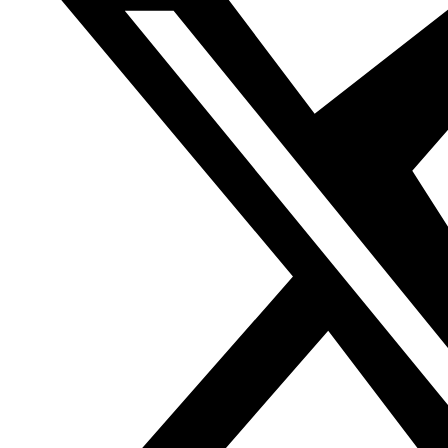
Gracias a nuestro amigo Saleh Alda, su familia y red de
contactos en Gaza y su empresa Mystic J. hemos
conseguido enviar no sin muchas dificultades una
primera remesa de 300€ a Gaza a través del Banco de
Palestina. La recaudación de #cocinaporpalestina ha
viajado con otras donaciones que ha recogido Saleh y su
entorno para poder atender las necesidades más
urgentes de 500 familias en el sur de la franja de Gaza.
Reproductor
Media error: Format(s) not supported or source(s) not found
de
Descargar archivo: https://gray-dog-962121.hostingersite.com/wp-
vídeo
content/uploads/2024/07/Video-de-WhatsApp-2024-08-22-a-las-12.51.48_f274ed41-
1.mp4?_=1