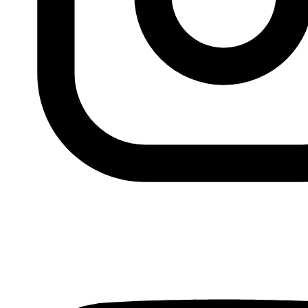
A pesar de los continuos bombardeos y
desplazamientos forzosos la red de Saleh nos va a
permitir enviar el remanente del dinero recaudado de
forma que el 100% llegue a Gaza (con el peaje que cobra
el Banco de Palestina por cada envío).
Esperamos una vez estabilizada esta vía de envío de las
recaudaciones retomar las acciones de
#cocinaporpalestina.
DOCUMENTACIÓN DEL ENVÍO: