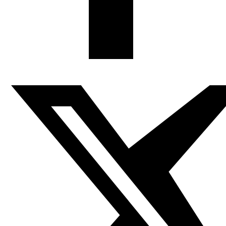
importante no dar marcha atrás y no contentarnos con
el mundo moderno, un mundo que todavía está lleno de
injusticias, de falta de independencia a la hora de opinar
y de extremismo. La página
Tomato Cartoon
ha llegado
para perfeccionar la trayectoria del arte de la ironía.
¿Hemos dicho ironía?
Naser al Yaafari
Estamos convencidos de que somos un espacio
comprometido, muy comprometido con los vehículos
para la ironía como el dibujo, la palabra y el material
visual. Documentamos los casos que violan la libertad de
expresión, luchando por la libertad y contra la tiranía de
una única opinión, del autoritarismo y de la prohibición de
publicar.