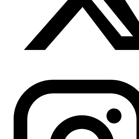
No tratamos de competir con otras páginas ni buscamos
noticias de última hora, lo que intentamos es dar cuenta
de lo que ronda por las mentes y los corazones de los
lectores, asegurándonos de que la caricatura no sea un
insulto a su inteligencia.
Omar Abdallat
¿Por qué este nombre?
La planta del tomate está en la conciencia colectiva de
los habitantes de nuestro país y de la cuenca del Mar
Mediterráneo por varios motivos. Es alimento de pobres y
ricos. Se utiliza en las protestas pacíficas y en fiestas de
España. Como la Tomatina, que nació en 1945 de forma