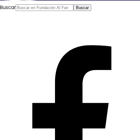
Buscar
Buscar
Tomato Cartoon
Porque creemos en la importancia del arte de la
caricatura y en su capacidad para continuar y
desarrollarse desde los dibujos en las cavernas
faraónicas hasta nuestros días. Creemos que es