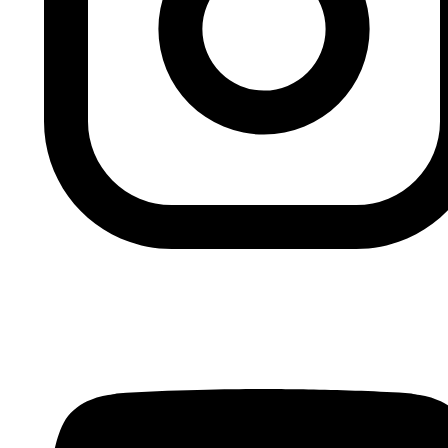
espontánea, decidimos nombrar así a nuestra página
por su espontáneo comienzo. Resulta paradójico que,
cuando el tomate fue descubierto, su siembra carecía
de interés y no se cultivara debido a que se extendió la
creencia de que no era beneficioso para los seres
humanos porque se pensaba que era venenoso.
Amyad Rasmi
Artículo traducido del árabe por María Isabel Escribano
dentro del programa de colaboración con la Universidad
de Granada.
Anterior
Presentación de la publicación “Siria,
esperanzas defraudadas” en Casa Árabe (Madrid)
Siguiente
Próximas publicaciones. Translating Dissent:
Voices from and with the Egyptian Revolution