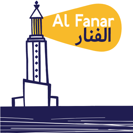
Humor Árabe
¿Por qué Tomato Cartoon?
junio 18, 2015
Autor: AlFanar