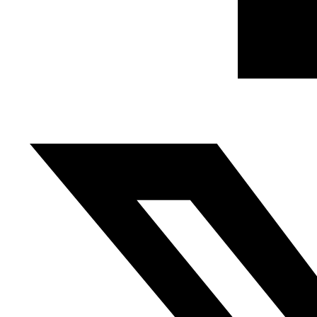
sector denuncian duras penas y supervisión estatal. Los
periodistas que han hablado con
Mada Masr
explican
que el nuevo decreto incluye medidas de detención
preventiva de periodistas para delitos relacionados con
su profesión, otorgando al CSRM poderes de vigilancia y
censura.
Otras críticas provienen de un
comunicado
firmado por
más de doscientos periodistas, entre ellos altos cargos
del Sindicato de Directores.
Saltándose el reglamento