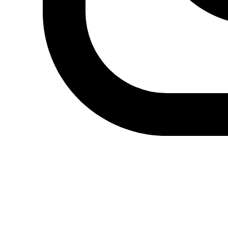
son “fútiles” y que la nueva legislación es un logro ya que
“organiza un mecanismo ausente durante décadas.” “La
sociedad quiere esta ley y nosotros tenemos que
aprobarla” añadió.
Los periodistas contestan
Los periodistas han sido muy críticos con la nueva ley.
Una de las críticas se centra en la representación de
periodistas en las juntas de las instituciones nacionales,
ya que solo dos de los trece miembros serán periodistas,
mientras que seis serán designados por las autoridades.
Solo dos de los diecisiete miembros de la asamblea
general de cada institución serán periodistas.