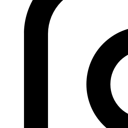
siguió así y solo nos enviaron el texto la noche antes de
la votación en el Parlamento”.
Sharshar resalta que ni sus opiniones ni las del resto del
comité fueron tomadas en cuenta. También llama la
atención al hecho de que los miembros no vieran la
versión final que se presentaría al Parlamento y que no
se mantuvieran reuniones de expertos.
“No me preguntes por este decreto” dice Yusef al Qaid,
un miembro del comité. “Lo que debatimos es una cosa y
lo que aparece en la ley es otra”.
Mientras tanto, Nader Mostafa, secretario del comité,
defendió las etapas por las que pasó el proceso,
alegando que las peticiones de reapertura del debate