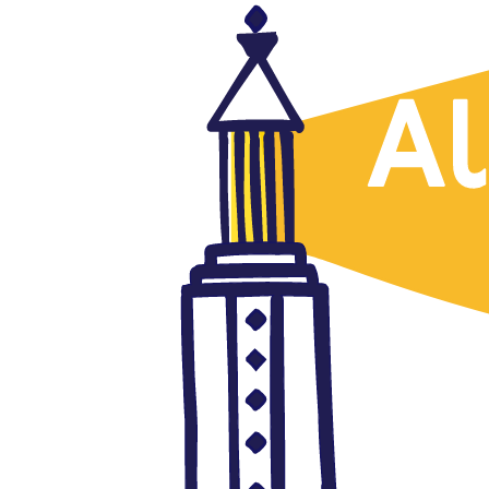
Egipto
Periodistas y diputados
critican la nueva ley de medios
egipcia
junio 20, 2018
Autor: AlFanar