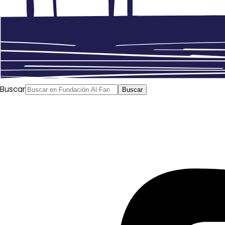
Buscar
Buscar
Fahed al Jamisi
, Al Iqtisadiya, 18.05.2021
Anterior
21 de mayo: Fundación Al Fanar celebra en
Murcia el Día Mundial por la Diversidad Cultural
Siguiente
Dimite el ministro de Exteriores de Líbano por
unas declaraciones críticas con los países del Golfo