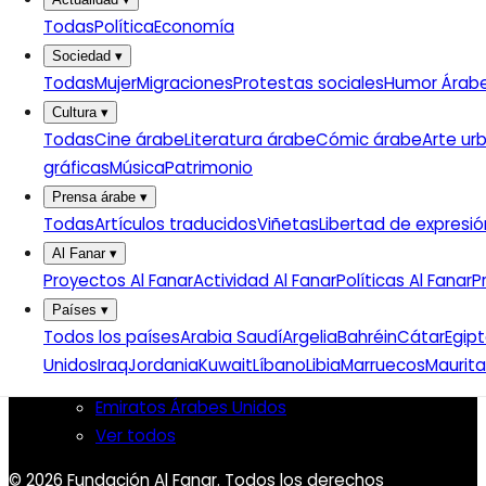
Todas
Política
Economía
Prensa árabe
Sociedad
▾
Todas
Mujer
Migraciones
Protestas sociales
Humor Árab
Artículos traducidos
Viñetas
Cultura
▾
Todas
Cine árabe
Literatura árabe
Cómic árabe
Arte ur
Libertad de expresión
gráficas
Música
Patrimonio
Actualidad de medios árabes
Prensa árabe
▾
Países
Todas
Artículos traducidos
Viñetas
Libertad de expresió
Al Fanar
▾
Arabia Saudí
Proyectos Al Fanar
Actividad Al Fanar
Políticas Al Fanar
P
Argelia
Países
▾
Baréin
Todos los países
Arabia Saudí
Argelia
Bahréin
Cátar
Egip
Catar
Unidos
Iraq
Jordania
Kuwait
Líbano
Libia
Marruecos
Maurita
Egipto
Emiratos Árabes Unidos
Ver todos
© 2026 Fundación Al Fanar. Todos los derechos