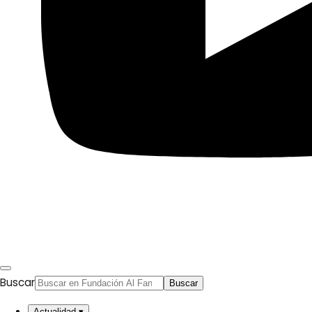
Economía
Sociedad
Mujer
Migraciones
Protestas sociales
Humor Árabe
Cultura
Cine árabe
Literatura árabe
Cómic árabe
Arte urbano
Artes gráficas
Buscar
Buscar
Música
Patrimonio
Actualidad
▾