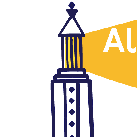
Marruecos
OPINIÓN. La soberanía
nacional chuleada en el
expediente Buashrín
marzo 5, 2019
Autor: AlFanar