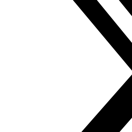
Si necesita una traducción íntegra de esta entrevista,
puede solicitarla en el siguiente correo electrónico:
contacto@fundacionalfanar.org
Pueden consultar más de 170.000 artículos de prensa
árabe en español en el
Fondo documental Al Fanar
Anterior
Entrevista con la artista libanesa Lena Merhej:
“El cómic es un género literario importante”
Siguiente
Jornada ‘Mujeres en el mundo árabe’