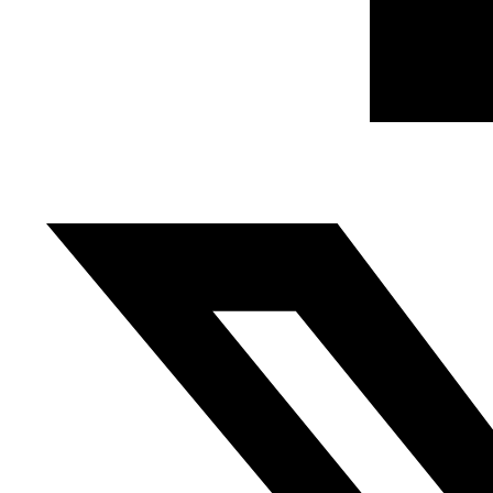
(…)
El Estado no democrático es aquel que utiliza el
concepto de soberanía de un modo chovinista para
defenderse a sí mismo en los expedientes políticos y de
Derechos Humanos, como si de verdad le importara la
verdadera soberanía de la nación. Si nos quedamos en
Marruecos, decir que no se respeta la soberanía nacional
en el caso de Buashrín es una chulería hacia la verdadera
soberanía de la nación marroquí. ¿Cómo puede hablar el
Estado marroquí del prestigio del país, cuando ha puesto
el futuro de la nación marroquí en manos del FMI?
Viñeta
de Doaa Eladl