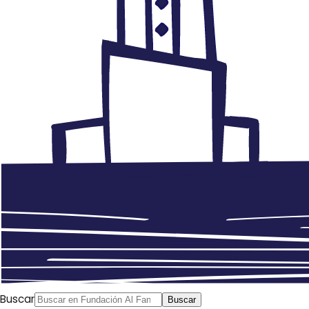
Buscar
Buscar