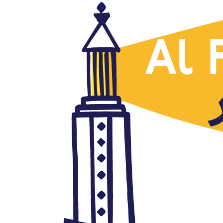
Marruecos
Música para el poeta de
Marrakech, Mohammed Ben
Brahim, en Barcelona
octubre 13, 2016
Autor: AlFanar