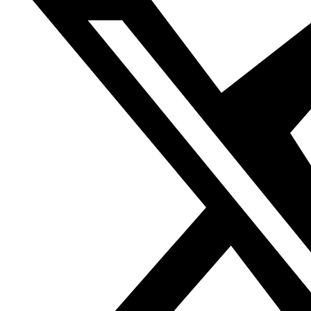
terrorista y viviendas de civiles donde se reunían en
momentos de miedo, a la espera de la muerte o de lo
desconocido.
Mosul ha sido liberada y la victoria anunciada, sí, pero
¿qué va a pasar ahora? ¿Qué se va a hacer con decenas
de tribus árabes que rindieron pleitesía al Daesh y que
posiblemente han combatido con la organización
terrorista durante todo este periodo, o incluso antes?
¿Se les va a matar, se les va a hacer desaparecer por
daeshíes? ¿Y qué van a hacer con las mujeres y niños de
esas tribus, qué va a pasar con sus ancianos?
Mosul ha sido liberada pero los kurdos han ido quitándole
trozos que ellos consideran parte del Estado kurdo sobre