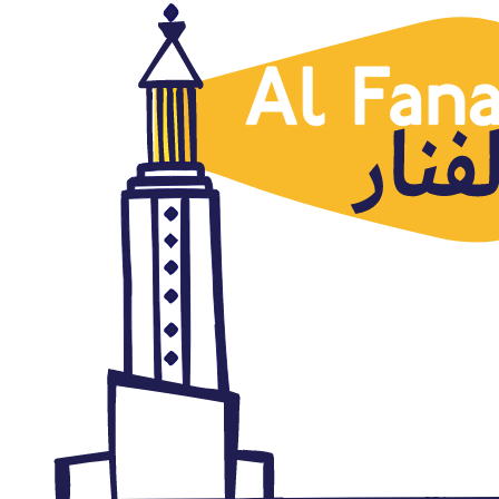
Iraq
Mosul ha sido liberada ¿Y
después qué?
julio 11, 2017
Autor: AlFanar