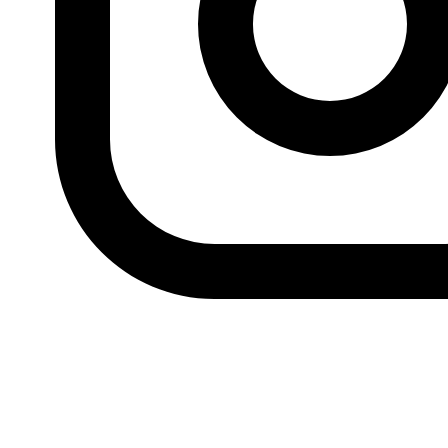
sobre el terreno y en las conferencias que se celebren en
distintas capitales para tratar (reordenar) la situación en
Iraq. Washington controlará en gran medida los
supremos asuntos de la gestión política del país
permitiendo a las otras fuerzas, sobre todo a Irán, jugar a
sus anchas y conseguir los cambios demográficos y
religiosos que deseen en el país.
Viñeta
de Emad Hayyach para Al Arabi al Yadid
Anterior
Nuestro proyecto “Kif-kif: Cómics por la
inclusión” entre los 50 proyectos finalistas del premio
Intercultural Innovation Award
Siguiente
La liberación
de Mosul del Daesh, Emad Hayyach, 11.07.2017, Al Arabi
al Yadid