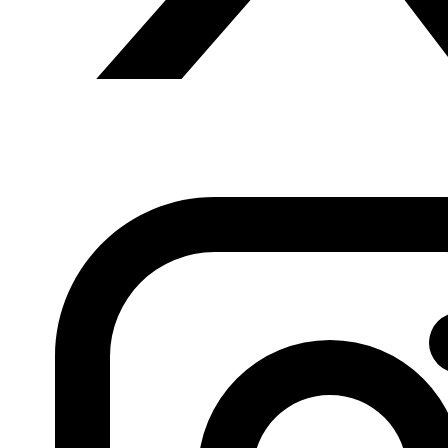
el que habrá un referéndum el próximo mes de
septiembre. Y lo mismo han hecho, y van a hacer, los
señores de la guerra de Al Hashad al Shaabi, punta de
lanza de la Guardia Revolucionaria iraní y de Teherán, al
acecho en la ciudad desde hace centenares de años (…)
Mosul ha sido liberada y con su liberación cambiarán las
reglas del juego en Iraq; EE.UU. va a regresar como fuerza
hegemónica sobre el terreno y ahora, en lugar de hacer
frente a las operaciones de la resistencia iraquí, como las
que hubo entre 2003 y 2011, será la piedra de toque de
esas mismas fuerzas a las que combatió y a las que
asestó dolorosos golpes y provocó grandes pérdidas; los
promotores de la reconciliación, de la descentralización y
del sectarismo competirán entre ellos para ganarse la
amistad de los generales y los mandos americanos