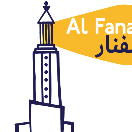
Marruecos
'Monte Arruit', uno de los
episodios más sangrientos del
Desastre de Annual
marzo 18, 2020
Autor: AlFanar