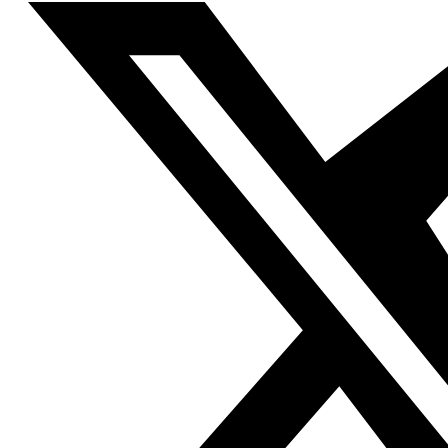
Braña
y el dibujante
Óscar Bermejo
, que se estrenan en
esta imprescindible colección de cómic histórico.
“La editorial nos ofreció varios acontecimientos y nos
decantamos sin dudarlo por lo ocurrido en Monte Arruit,
pues nos parecía que
contenía los elementos
necesarios para crear un cómic muy impactante
–
asegura David-. Fue un episodio, dentro de nuestra
historia reciente, casi diría que “grotesco”, con los
soldados españoles huyendo en desbandada,
intentando sobrevivir en tierra hostil y
acabando en lo
que al final resultó ser una “ratonera”
, como fue el
fuerte de Monte Arruit. Allí, más de tres mil soldados
esperaban aguantar lo suficiente hasta recibir refuerzos
desde Melilla o encontrar una solución, un acuerdo, entre
los países implicados, Marruecos y España”.
“No conocía esta historia y eso ya me generaba un