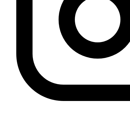
Anterior
El coronavirus, un virus democrático, Amer
Salim, Al Masri al Yaum, 17.03.2020
Siguiente
EDITORIAL.
Juan Carlos y las víctimas del fácil dinero saudí