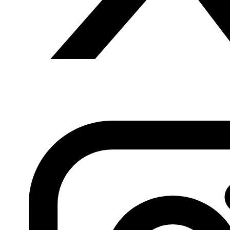
interés muy grande –añade Óscar-. Posteriormente, tras
conocer lo ocurrido allí, nos dimos cuenta que es una
historia que está como “tapada”, por así decirlo, o no hay
conciencia de lo que allí sucedió, pues
es una historia
muy cruda, muy desgarradora y muy impactante
, y
eso fueron claros detonantes que hicieron que me
interesase por esta obra. Tiene elementos que no estoy
acostumbrado a dibujar, como la agonía, la pesadez del
sol, la constante sensación de agobio y ansiedad que los
soldados tenían en todo momento, que me interesaba
experimentar”.
Seguir leyendo el artículo