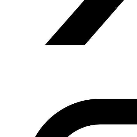
la cobertura de actos terroristas y en la difusión del
discurso del odio. Este mes de abril ese observatorio
anunciaba un ligero descenso de esas irregularidades
profesionales en febrero y marzo con respecto a meses
anteriores.
Viñeta
de Saad Hayu
Anterior
La libertad de prensa sigue siendo objetivo de
ataques cada vez más frecuentes en Palestina
Siguiente
El asalto del Sindicato de Prensa por parte de
las fuerzas de seguridad egipcias, Anwar, 03.05.2016