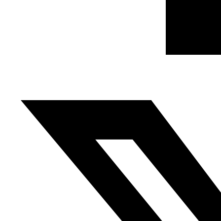
La periodista Jaula al Ashi, afirma que los resultados de
ese informe “no son una sorpresa sino el resultado de los
grandes esfuerzos realizados por los periodistas,
especialmente los más jóvenes, y los sectores
gubernamentales encargados de la regularización del
sector mediático como el Sindicato de Prensa o la
Agencia Independiente para la Reforma de los Medios
Audiovisuales, además de varias asociaciones que han
trabajado por la redacción de leyes que regulen el
sector, como el decreto 116”.
(…)
Musaddaq Abdennabi afirma que todo el mundo está de
acuerdo en el salto cualitativo de la prensa tunecina, “lo
que no impide el caos del discurso mediático que se ha
embarcado en las oleadas de incitación y violencia, lo