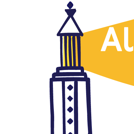
Libertad de expresión
Mejora de la libertad de prensa
en Túnez pese a desafíos como
el de la injerencia de los lobbies
del capital
mayo 3, 2016
Autor: AlFanar