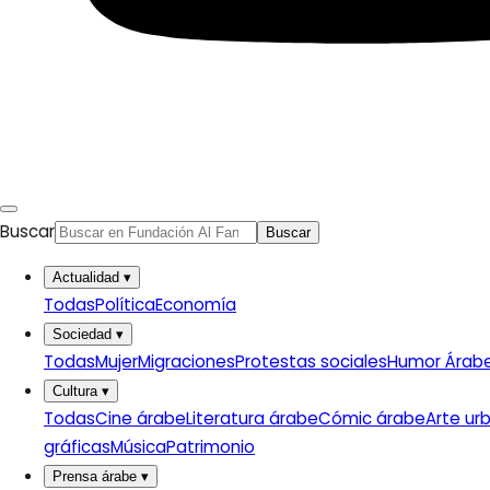
Buscar
Buscar
Actualidad
▾
Todas
Política
Economía
Sociedad
▾
Todas
Mujer
Migraciones
Protestas sociales
Humor Árab
Cultura
▾
Todas
Cine árabe
Literatura árabe
Cómic árabe
Arte ur
gráficas
Música
Patrimonio
Prensa árabe
▾