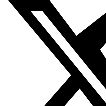
Yaum) y Media 21 están ahora en liquidación.
La prensa escrita es la más afectada por el avance de lo
digital, que se ha acelerado considerablemente en los
últimos años, y encuentra cada vez más dificultades
para encontrar anunciantes que prefieran recurrir a las
redes sociales y sitios web. Además, las ventas de
periódicos han caído considerablemente y el sector se
enfrenta a dificultades de impresión y distribución.
El número de revistas electrónicas se cuadruplicó con
creces entre diciembre de 2017 y septiembre de 2020,
pasando de 121 a 546 durante este período.
El Secretario General de la FIP, Anthony Bellanger,
dijo: “Este informe detalla cambios devastadores debido
a la pandemia de Covid 19, pero también allana el
camino para un renacimiento del periodismo que le
permitiría prosperar en la era digital. Hacemos un