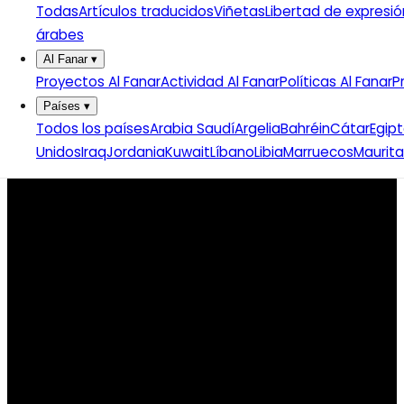
Todas
Artículos traducidos
Viñetas
Libertad de expresió
árabes
Al Fanar
▾
Proyectos Al Fanar
Actividad Al Fanar
Políticas Al Fanar
P
Países
▾
Todos los países
Arabia Saudí
Argelia
Bahréin
Cátar
Egip
Unidos
Iraq
Jordania
Kuwait
Líbano
Libia
Marruecos
Maurita