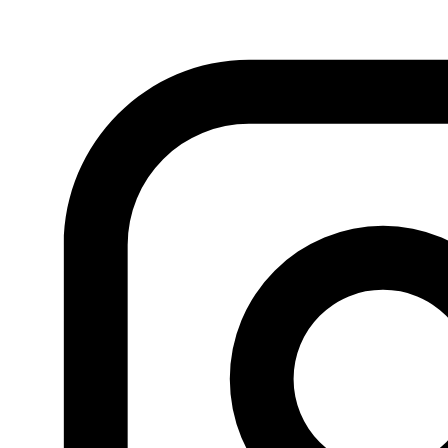
Machd Barguti (3 de abril de 2008)
Un comité de investigación parlamentario independiente
responsabilizó a los Servicios de Inteligencia y Preventivos
de la Autoridad Palestina por la muerte del imán de la
mezquita, Machd Barguti (Majd Al-Barghouti en
transcripción inglesa), afiliado a Hamás. Barguti, de 45
años, fue arrestado en Ramala una semana antes de su
muerte. El comité parlamentario encargado de investigar
su muerte informó de que su cuerpo contenía signos de
tortura en sus piernas, espalda y brazos.
Muhammad Al Hach (9 de febrero de 2009)
Militante de Hamás en Yenín, Cisjordania, asesinado en
una prisión de la Autoridad Nacional Palestina también
bajo aparentes signos de tortura.
Muhammad Abd Al Karim Gannam (30 de abril de