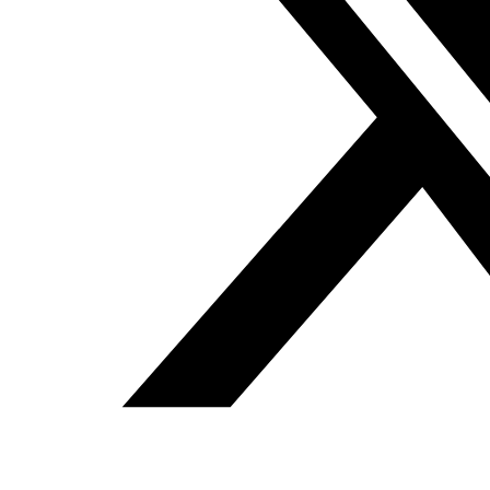
nueva intifada en Cisjordania
, un mensaje que,
básicamente, Israel comprende”
añade Abu Shamala.
Sin embargo, su asesinato provocó el efecto contrario
según explica el analista palestino Mustafa Al Sawaf en
Spuntiknews
: “El resultado final no logró lo que la
Autoridad pretendía. Este hecho dio a la ciudadanía un
mayor coraje, más allá de hablar de corrupción, ahora el
pueblo palestino pide la salida del presidente Mahmud
Abbás y de la Autoridad”.
Casos similares
Muchas voces
palestinas comenzaron a cuestionar las causas de la
muerte de célebres opositores a la Autoridad, y es que,
el caso de Nizar Banat no es un caso aislado, pues hay
otros casos que fueron noticias destacadas y que aún
resuena en la memoria palestina cada vez que se
menciona el nombre de los Servicios de Seguridad. El
periódico digital
Arabi21
publicó una lista de los casos
más destacados, entre ellos están: