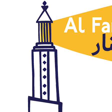
Noticias destacadas
Lo que esconde el asesinato del
activista palestino Nizar Banat
por la Autoridad Nacional
Palestina
julio 7, 2021
Autor: AlFanar