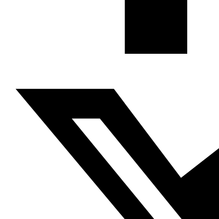
es la primera vez que la Autoridad y el movimiento Fatah
pretenden silenciar a las voces críticas con peso en la
opinión pública. Con lo sucedido a Banat lo que
pretenden es enviar un mensaje de terror a toda voz que
piense en oponerse a la Autoridad, y dejar clara su modo
de sofocar cualquier movimiento popular crítico” explica
Abu Shamala. La reciente ofensiva de Israel sobre el
barrio de Jerusalén Sheij Yarrah (Sheikh Jarrah en
transcripción anglófona), respondida con la operación
bautizada por Hamás como Espada de Jerusalén, mostró
la debilidad de la Autoridad Palestina y el declive de su
estatus y control sobre el territorio. Con el asesinato de
Nizar, según Abu Shamala, “quiso demostrar que aún es
poderosa, capaz de disuadir a sus oponentes y evitar
que inciten a las masas”. “Es un intento de
demostrar
a
los “aspirantes” que son los
más fuertes
, los más
influyentes y capaces de
prevenir
la ignición de una