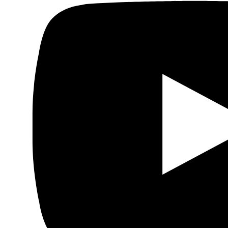
armadas”. El escenario que espera que se dé Abu
Shamala es que los líderes y cuadros nacionales dentro
del movimiento Fatah “superen el estado de pérdida por
las políticas de exclusividad, exclusión, tiranía y desprecio
por las orientaciones y aspiraciones del pueblo
palestino”. Lo que sí está claro es que el asesinato de
Banat ha desencadenado una oleada de protestas
tanto en las calles como en las redes que pueden tener
consecuencias todavía desconocidas sobre la Autoridad
Palestina y el movimiento Fatah.
Taima Dehni.
01/07/2021
Anterior
Abierto el plazo de inscripción al curso de
experto universitario en traducción profesional (árabe
– español)
Siguiente
Curso de verano ‘Ummas
glocales: la creación de contenidos y nuevos medios
en la esfera araboislámica’