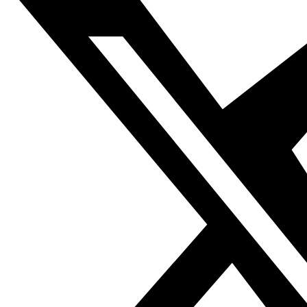
Y mientras tanto, los esfuerzos que lleva a cabo la ONU
para acercar puntos de vista sobre la modificación del
acuerdo político de Sjirat, parecen en muchos
momentos esfuerzos sin sentido, ajenos a la voluntad
verdadera de las partes de un conflicto que arrancó por
intereses y órdenes exteriores, y que más tarde se
transformó en una guerra por delegación para hacerse
con el poder en un país que está bajo el riesgo aún de
ser dividido.
La mediación internacional para solucionar una crisis tan
compleja como la libia puede resultar poco seria si no
hay entendimientos en firme previos con la OTAN sobre
su papel en la etapa de la construcción de una nueva