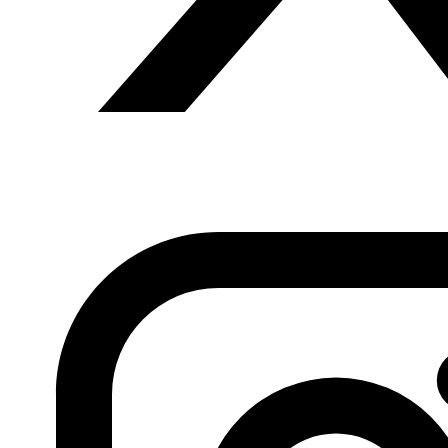
Libia.
Anterior
Daesh pierde Al Bukamal, su último bastión en
Siria, Osama Hayyach, 10.11.2017, Al Quds
Siguiente
Mesa
redonda: Islamofobia en los medios: el impacto de los
atentados del #17A