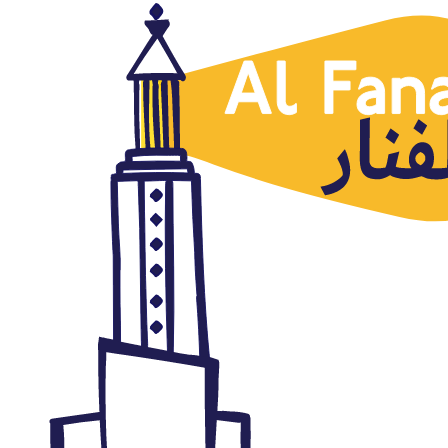
Libia
Libia: una guerra por
delegación y una transición
política de consecuencias
imprevisibles
noviembre 10, 2017
Autor: AlFanar