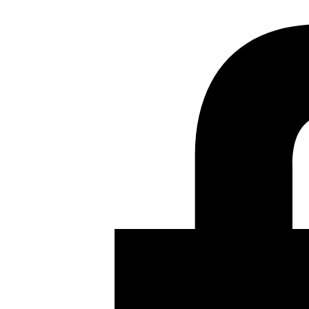
género desde el cómic. Historieras de mujeres
refugiadas de Palestina”.
Siguiente
Las películas del
festival «Meet the neighbours of the neighbours during
COVID-19 time» del 30 de mayo al 6 de junio