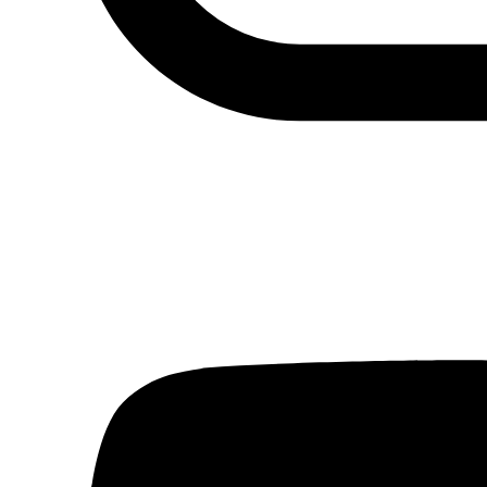
Actualidad
Política
Economía
Sociedad
Mujer
Migraciones
Protestas sociales
Humor Árabe
Cultura