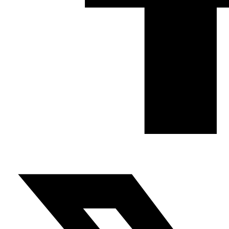
Fundación Al Fanar acerca la realidad social, política y
cultural del mundo árabe a través de publicaciones,
proyectos, análisis y actividades.