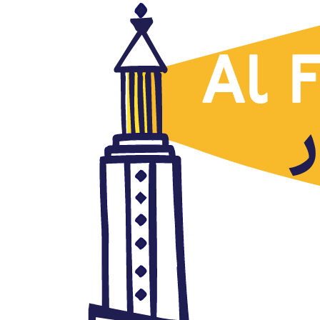
Países
Libia por Yasser Ahmad, Al
Arab, 28.05.2020
mayo 28, 2020
Autor: AlFanar