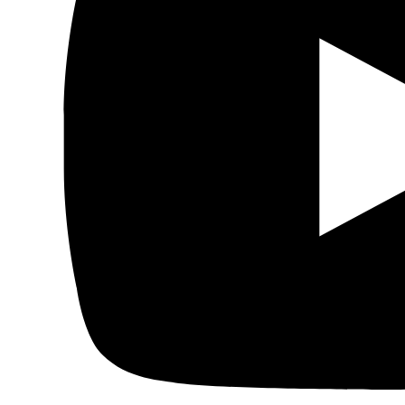
Cine árabe
Literatura árabe
Cómic árabe
Arte urbano
Artes gráficas
Música
Patrimonio
Prensa árabe
Artículos traducidos
Viñetas
Libertad de expresión
Actualidad de medios árabes
Países
Arabia Saudí