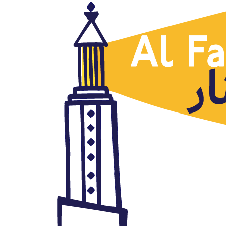
Libia
Libia. Caos político,
interferencia extranjera
febrero 13, 2020
Autor: AlFanar