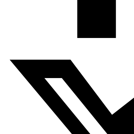
sido eliminada desde el comienzo mismo de la transición.
Su ausencia misma es lo que explica el fracaso de la
transición en Libia.
Seguir leyendo
aquí
Viñeta
de Yamal Lounis para Al Arabi al Yadid
Anterior
El saqueo de tumbas por el régimen sirio,
Emad Hayyach, Al Arabi al Yadid, 12.02.2020
Siguiente
Revueltas de Sudán a Líbano: 9 mujeres cuyo arte de
calle y digital se ha convertido en símbolo de la
revolución