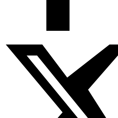
Doaa Eladl (37) es una caricaturista muy política que
aborda en su trabajo temas tabúes como la mutilación
femenina o el acoso sexual. Doaa Eladl ha hablado con la
BBC sobre cómo utiliza sus rotuladores para ofrecer una
ventana a la vida de las mujeres de su país.
Para ver el vídeo pinche
aquí
Pueden ver trabajo de Doaa Eladl en nuestra sección de
viñetas
Anterior
Taller de cómic social en Bilbao
Siguiente
Sudán ¿Tratamiento de choque o suicidio político?