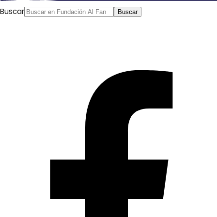
Buscar
Buscar
La BBC ha pedido a tres mujeres caricaturistas del norte
de África que tomen sus rotuladores e ilustren cómo la
costumbre sigue afectado a la vida de las mujeres en
sus países.
Una de ella es Doaa Eladl, de Egipto, que forma parte
este año de la
lista 100 Women que elabora la BBC
y que
incluye a las cien mujeres más ifluyentes del mundo de
este año.