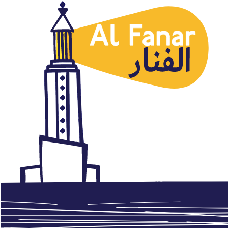
Mujer
Las caricaturistas rompen los
tabúes de género
noviembre 28, 2016
Autor: AlFanar