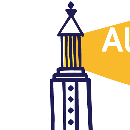
Países
La vacuna y el coronavirus,
Hamzeh Hayyach, Al Gad
(Jordania), 17.12.2020
diciembre 17, 2020
Autor: AlFanar