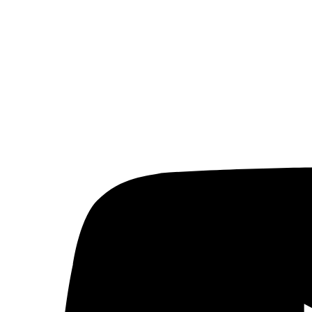
Artículos traducidos
Viñetas
Libertad de expresión
Actualidad de medios árabes
Países
Arabia Saudí
Argelia
Baréin
Catar
Egipto
Emiratos Árabes Unidos
Ver todos
© 2026 Fundación Al Fanar. Todos los derechos
reservados.