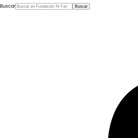
Buscar
Buscar
Anterior
Manifiesto sobre la definición emitida por la
Asociación Internacional por la Memoria del
Holocausto sobre antisemitismo
Siguiente
Hoy se
celebra el Día Mundial de la Lengua Árabe