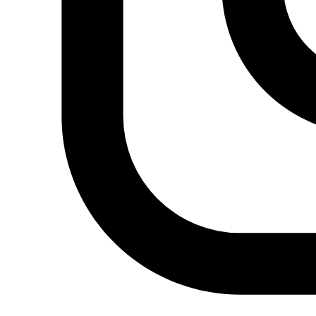
Sociedad
Mujer
Migraciones
Protestas sociales
Humor Árabe
Cultura
Cine árabe
Literatura árabe
Cómic árabe
Arte urbano
Artes gráficas
Música
Patrimonio
Prensa árabe