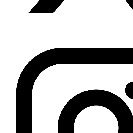
Si necesita una traducción de este artículo, puede
solicitarla en el siguiente correo electrónico:
contacto@fundacionalfanar.org
Pueden consultar más de 170.000 artículos de prensa
árabe en español en el
Fondo documental Al Fanar
Anterior
El papel de Irán en Siria, Yaser Ahmad,
11.05.2016
Siguiente
Los jóvenes son la esperanza y el
futuro de Egipto, Anwar, 12.05.2016, Al Masri al Yaum