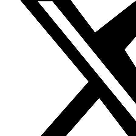
Fuerzas Armenias, la Yamaa Islamiya y bloques
familiares) ha conseguido todos los escaños en el
consejo municipal (24) pero por un porcentaje bajo,
mientras que la lista de la sociedad civil ha conseguido
un elevado número de votos pese a no haberse hecho
con ningún escaño. Esta lista civil llamada Beirut Mi
Ciudad ha conseguido el 40% de los votos en la capital
frente al 60% de los votos que han ido a la lista del
“poder”.
El bajo apoyo de los cristianos a esa coalición del “poder”
(7%) ha abierto una gran brecha entre Al Mustaqbal, las
Fuerzas Libanesas y la Corriente Patriótica Libre. El líder de
Al Mustaqbal, Saad Hariri, se ha manifestado contrariado
y ha criticado la actuación “innoble” de algunos de sus
aliados en la lista quienes habría “abierto líneas” a favor
de candidatos que estaban fuera de la coalición.