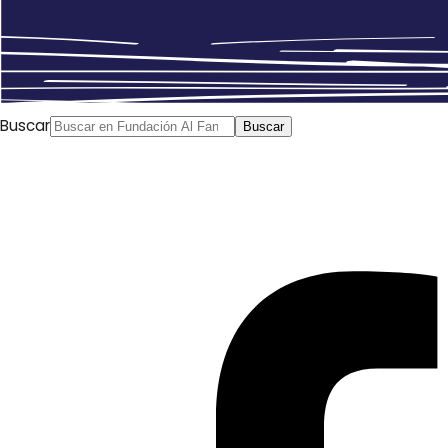
Buscar
Buscar
Afif Diab, Al Yazira
Las listas de la sociedad civil han conseguido un avance
tangible en la primera vuelta de las elecciones
municipales en Líbano, pese a no ha haber conseguido
escaños, mientras que las listas de partidos y corrientes
políticas (entre ellas Al Mustqabal y Hezbolá) han perdido
votos incluso en sus “bastiones” tradicionales, y que se
han presentado a estas elecciones formando alianzas