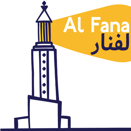
Líbano
La sociedad civil adelanta a los
partidos en las elecciones
municipales de Líbano
mayo 11, 2016
Autor: AlFanar