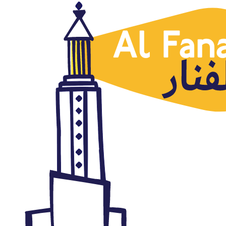
Palestina
La selección argentina cancela
su participación en el partido
de Jerusalén, Amer Salim, Al
Masri al Yaum, 08.06.2018
junio 8, 2018
Autor: AlFanar