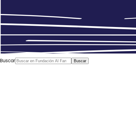
Buscar
Buscar
Fahd Al Bahady.
05/10/2021
Anterior
Fundación Al Fanar participa en un nuevo
impulso a la Mesa contra la Islamofobia de Murcia
Siguiente
La encendida polémica entre lovers y haters
de la serie jordana “Escuela para Señoritas Al Rawabi”