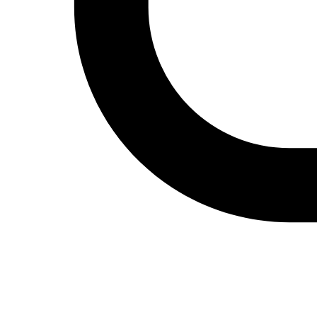
Emiratos Árabes Unidos
Ver todos
© 2026 Fundación Al Fanar. Todos los derechos
reservados.
Aviso legal
Política de cookies
Términos y condiciones
Política de privacidad