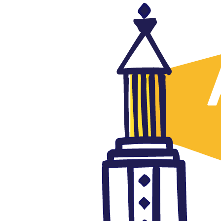
Emiratos Árabes Unidos
La normalización de relaciones
con Israel
octubre 5, 2021
Autor: AlFanar