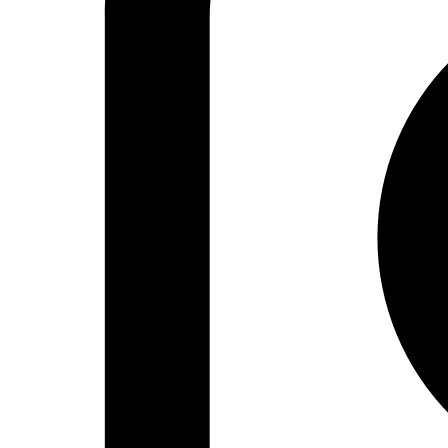
Artes gráficas
Música
Patrimonio
Prensa árabe
Artículos traducidos
Viñetas
Libertad de expresión
Actualidad de medios árabes
Países
Arabia Saudí
Argelia
Baréin
Catar
Egipto