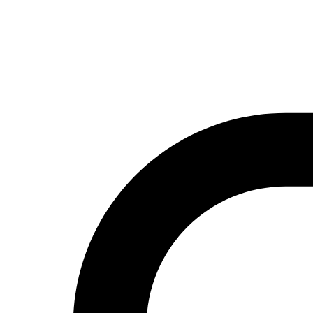
Actualidad
Política
Economía
Sociedad
Mujer
Migraciones
Protestas sociales
Humor Árabe
Cultura
Cine árabe
Literatura árabe
Cómic árabe
Arte urbano