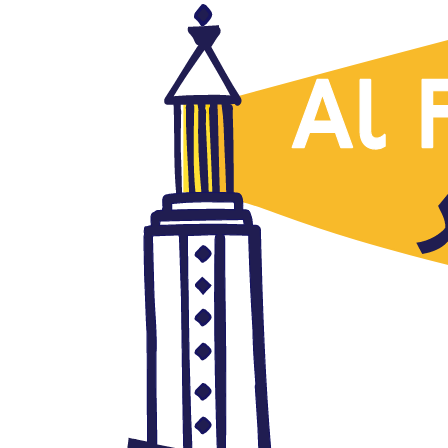
Iraq
La lucha por el poder en Iraq y
su impacto regional.
junio 16, 2014
Autor: AlFanar