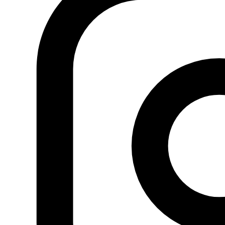
Gassán Sharbil, 12/06/2014,
Al Hayat
Texto original:
داعش
وفضيحة الموصل
La caída de la provincia de Nínive no es un
revés pasajero para el Ejército iraquí sino un escándalo
total y peligroso para esa institución y para el gobierno.
Las declaraciones de Maliki refiriéndose a una «trampa» y
a una «conspiración» no restan gravedad a lo que está
sucediendo. Su anuncio de la creación de un ejército
alternativo de voluntarios conlleva el peligro de la
renovación de los jóvenes de las milicias. Lo de Mosul no
habría sucedido si en el país hubiera un gobierno que da
representación natural a sus elementos nacionales, si la
relación de suníes y chiíes fuera normal o casi normal, si
la relación Bagdad-Erbil fuera la que tiene que ser. Y esto
que decimos de Mosul es aplicable a cualquier otro lugar
habitado por ese mismo elemento. El EIISH se prepara
para nuevas invasiones y Maliki se prepara para recuperar
Nínive por las armas y liberarla de los «bastardos». ¿Qué