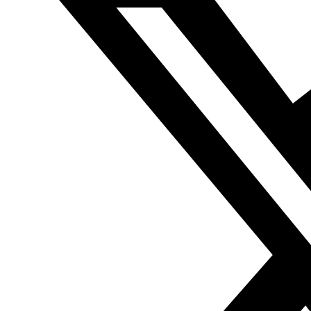
ciudad.
Si les interesa el contenido de este artículo pu
EDITORIAL. La guerra sectaria suní-chií ha estallado
oficialmente con las fetuas de los altos referentes
chiíes y cuando Sistani la declara “una guerra santa”
Autor:
Abdelbari Atuán,
16/06/2014,
Al Rai al Yaum
Texto
original:
الحرب الطائفية السنية الشيعية اشتعلت رسميا بفتاوى
المراجع العليا
El control por parte de las tropas de la alianza
del EIISH de Mosul, Tikrit, Faluya y la mayor parte de Al
Anbar puede que haya contribuido a hacer estallar la
crisis actual de Iraq y a que la atención árabe y
occidental haya regresado al país, pero el principal
responsable del caos actual es la ocupación occidental
apoyada por los gobiernos árabes, y cualquier otra
afirmación es una falsificación de la verdad. El traslado
del centro de decisión árabe del triángulo que formaban