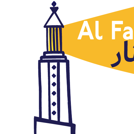
Prensa árabe
La intifada sudanesa se
mantiene vive 5 meses
después, Emad Hayyach, Al
Arabi al Yadid,10.04.2019
abril 10, 2019
Autor: AlFanar