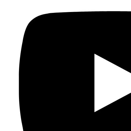
Actualidad
Política
Economía
Sociedad
Mujer
Migraciones
Protestas sociales
Humor Árabe
Cultura
Cine árabe
Literatura árabe
Cómic árabe