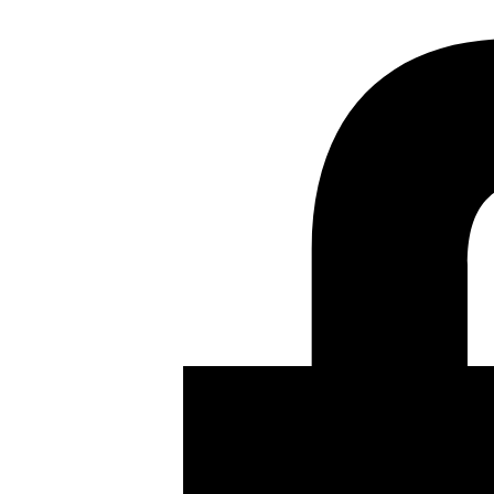
Anterior
Taller en la Asociación de la Prensa de Sevilla
Siguiente
Los indignados, los que causan su
indignación y lo que hay entre ambos bandos