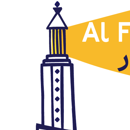
Economía
La corrupción hace prender el
fuego de las protestas en Iraq,
Ahmas Yaser, Al Arab,
04.10.2019
octubre 4, 2019
Autor: AlFanar