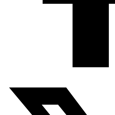
Fundación Al Fanar acerca la realidad social, política y
cultural del mundo árabe a través de publicaciones,
proyectos, análisis y actividades.