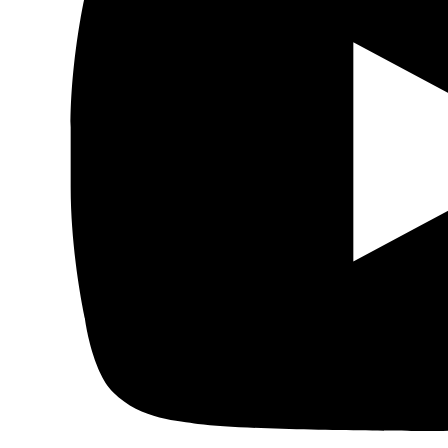
Cultura
Cine árabe
Literatura árabe
Cómic árabe
Arte urbano
Artes gráficas
Música
Patrimonio
Prensa árabe
Artículos traducidos
Viñetas
Libertad de expresión
Actualidad de medios árabes
Países