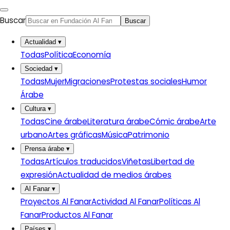
Buscar
Buscar
Actualidad
▾
Todas
Política
Economía
Sociedad
▾
Todas
Mujer
Migraciones
Protestas sociales
Humor
Árabe
Cultura
▾
Todas
Cine árabe
Literatura árabe
Cómic árabe
Arte
urbano
Artes gráficas
Música
Patrimonio
Prensa árabe
▾
Todas
Artículos traducidos
Viñetas
Libertad de
expresión
Actualidad de medios árabes
Al Fanar
▾
Proyectos Al Fanar
Actividad Al Fanar
Políticas Al
Fanar
Productos Al Fanar
Países
▾