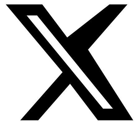
Premio Ibn Arabi-Hikma en 2019
y con el
Premio Unesco-
Sharjah en 2015
. El jesuita Félix Mª Pareja definió la
especialidad temática de la
Biblioteca Islámica
, cuando
se le encomendó crear una biblioteca bajo la tutela del
Instituto Hispano-Árabe de Cultura en 1954. Los fondos
constituyen un apoyo documental a los estudiosos del
mundo árabe-islámico, en sus aspectos culturales,
artísticos, humanísticos, sociales, económicos y políticos,
sin olvidar la propia historia de la España
arabomusulmana, como es Al-Andalus. Las obras de
referencia de la sala de lectura incluyen diccionarios en
diversas lenguas, enciclopedias, obras de historia,
literatura, economía, además de una extraordinaria
colección de catálogos de manuscritos de todos los
países, como el del libanés Casiri sobre los manuscritos
de la Biblioteca de El Escorial. Recientemente se ha
habilitado una
sección de literatura traducida al español
.