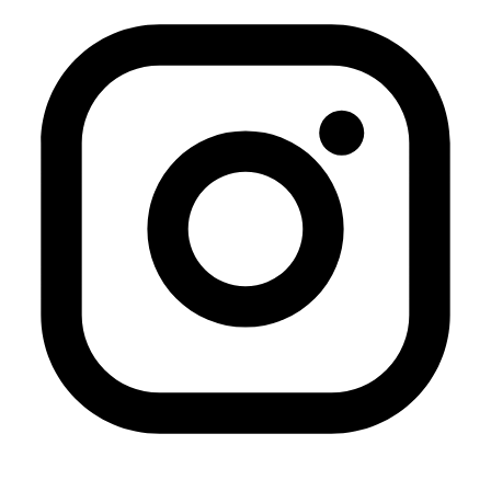
A partir de 2002 se han recibido importantes donaciones
de bibliotecas particulares de estudiosos y arabistas,
cuya generosidad a la hora de decidir que los libros
quedaran en la Biblioteca Islámica ha enriquecido de
manera notable la colección.
Anterior
Curso de verano ‘Ummas glocales: la creación
de contenidos y nuevos medios en la esfera
araboislámica’
Siguiente
Reseña de la novela “La mujer
sin sepultura” de la escritora argelina Assia Djebar