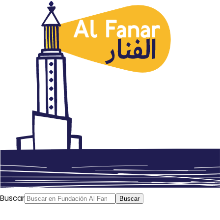
Países
La Biblioteca Islámica de la
AECID regala libros del escritor
y activista palestino Ghassan
Kanafani
julio 9, 2021
Autor: AlFanar
Buscar
Buscar
La
Biblioteca Islámica
de la AECID (Agencia Española de