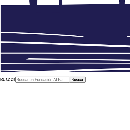
Buscar
Buscar