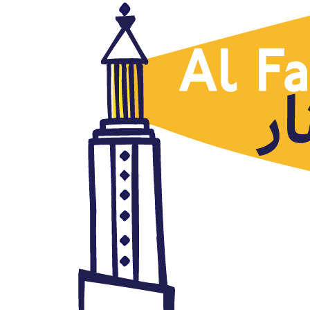
Países
Fosas comunes en Libia, Emad
Hayyach, Al Arabi al Yadid,
16.06.2020
junio 16, 2020
Autor: AlFanar