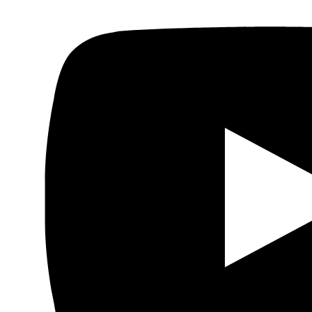
Actualidad
Política
Economía
Sociedad
Mujer
Migraciones
Protestas sociales
Humor Árabe
Cultura
Cine árabe
Literatura árabe
Cómic árabe
Arte urbano