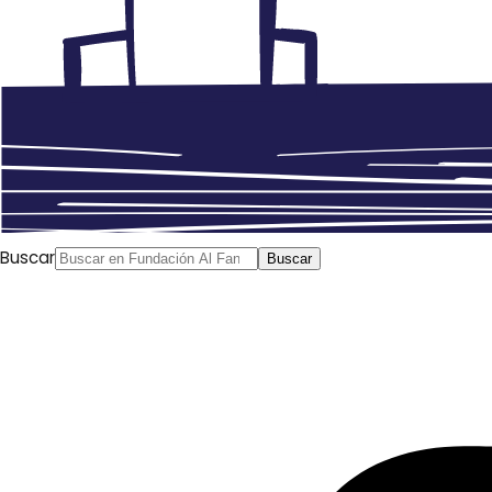
Buscar
Buscar
Anterior
Campaña por las libertades mediáticas y
culturales en Líbano: ‘La libertad no es un número’
الحرية_مش_رقم#
Siguiente
La inflación en tiempos del
COVID, Maher Rashuán, Al Yarida (Kuwait), 17.06.2020