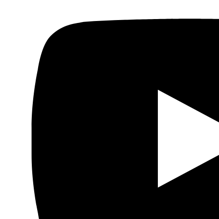
Actualidad
Política
Economía
Sociedad
Mujer
Migraciones
Protestas sociales
Humor Árabe
Cultura
Cine árabe
Literatura árabe
Cómic árabe