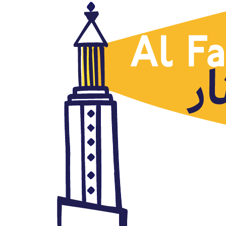
Países
Fallece el presidente egipcio
Mohamed Mursi, Emad
Hayyach, Al Arabi al Yadid,
17.06.2019
junio 18, 2019
Autor: AlFanar