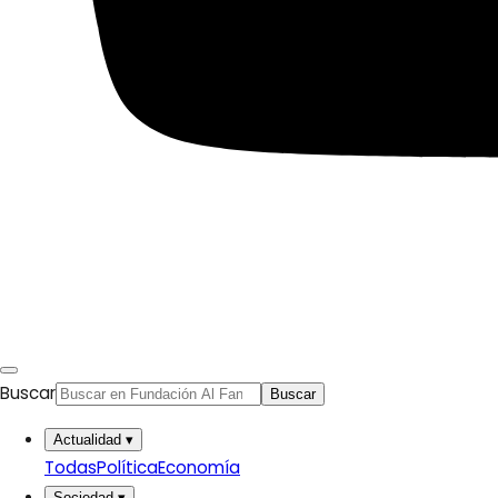
Países
Arabia Saudí
Argelia
Baréin
Catar
Egipto
Emiratos Árabes Unidos
Ver todos
© 2026 Fundación Al Fanar. Todos los derechos
reservados.
Aviso legal
Política de cookies
Buscar
Buscar
Términos y condiciones
Actualidad
▾
Política de privacidad
Todas
Política
Economía
Sociedad
▾