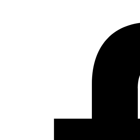
Anterior
Hoy celebramos el Día Internacional de la
Traducción
Siguiente
Reseña de la novela gráfica «El
Pequeño Polio» de Farid Boudjellal