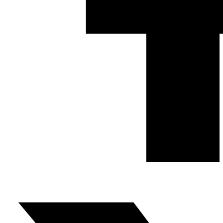
Fundación Al Fanar acerca la realidad social, política y
cultural del mundo árabe a través de publicaciones,
proyectos, análisis y actividades.