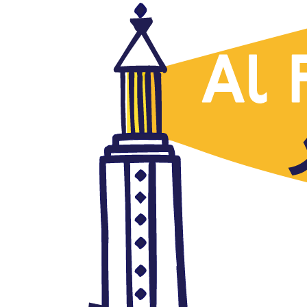
Países
Fallece el emir de Kuwait,
Antonie Ghanem, Al
Yumhuriya (Líbano), 30.09.2020
septiembre 30, 2020
Autor: AlFanar