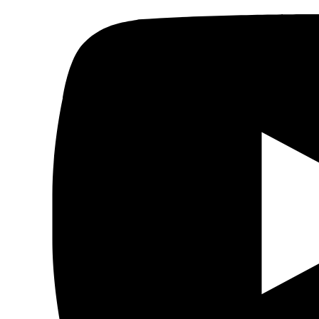
Humor Árabe
Cultura
Cine árabe
Literatura árabe
Cómic árabe
Arte urbano
Artes gráficas
Música
Patrimonio
Prensa árabe
Artículos traducidos
Viñetas
Libertad de expresión
Actualidad de medios árabes