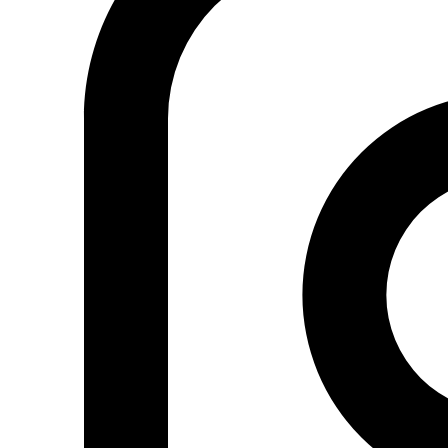
cualquiera habría aprovechado.
P:
Hay quien relaciona lo que usted dijo sobre el califato
con la visión del califato que tiene el Daesh. Aparte del
asunto de la decapitación, se podría decir que hay
similitudes.
R:
¡Que Dios nos proteja de esa comparación! ¿Acaso
Justicia y Espiritualidad se fundó hace uno o dos años
para que se haga esa comparación tan extraña? El imán
Abdessalam Yasín, que en paz descanse, empezó a
concebir las bases de su proyecto a principios de los
años setenta y siguió haciéndolo durante la siguiente
década, a pesar de las persecuciones y de pasar en
prisión varios años pese a no haber sido juzgado. Empezó
a trabajar en la organización del grupo en el año 1981,
guiado por el libro
Campo profético
y por los tres “noes”
históricos invariables por los que se conoce la vía de