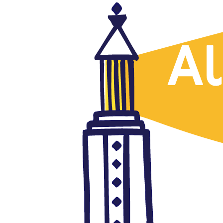
Marruecos
Entrevista con el líder de
Justicia y Espiritualidad:
“Nuestra postura sobre el
Emirato de los Creyentes no
cambiará”. Abadi confirma que
el número de seguidores del
grupo va en aumento
abril 27, 2016
Autor: AlFanar