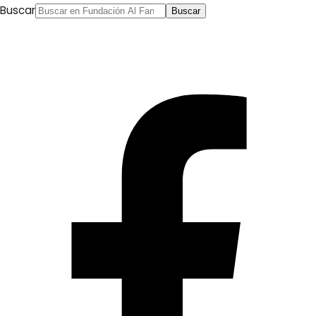
Buscar
Buscar
Anterior
Los islamistas en Marruecos: posturas de
todos los colores y rédito en las crisis
Siguiente
Aniversario de la revolución egipcia del 25 de enero,
Amer Salim, 25.01.2018, Al Masri al Yaum