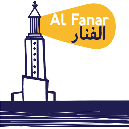
Marruecos
El primer ministro marroquí y
el abismo, Buali, 25.01.2018,
Hespress
enero 25, 2018
Autor: AlFanar