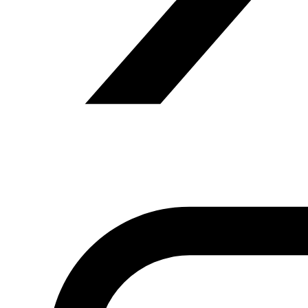
Pero la inversión de esta visita a largo plazo es lo más
importante porque Emiratos lleva sus propios cálculos
políticos y un paso como este no es independiente de la
inversión de su aliado, Arabia Saudí, ni del papel que los
dos Estados están jugando en Yemen.
(…)
Viñeta
de Yaser Ahmad publicada por Al Arab con motivo
de la visita del Papa a Abu Dabi
Si necesita una traducción íntegra de esta entrevista,
puede solicitarla en el siguiente correo electrónico:
contacto@fundacionalfanar.org
Pueden consultar más de 170.000 artículos de prensa