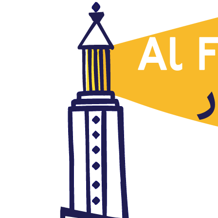
Artículos traducidos
El Papa en Emiratos:
confluencia de intereses del
Golfo y del Vaticano
febrero 6, 2019
Autor: AlFanar