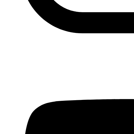
Fundación Al Fanar acerca la realidad social, política y
cultural del mundo árabe a través de publicaciones,
proyectos, análisis y actividades.