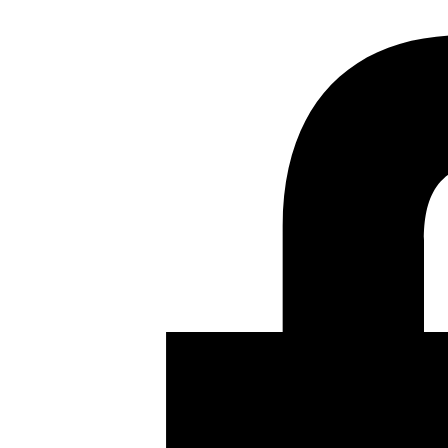
Al Ajbar
, 06/02/2019
Haitham al Qusaifi
Es imposible que la visita del Papa Francisco a Emiratos,
con todo su trasfondo histórico y político, esté al margen
de una convergencia de intereses a través de los que el
Vaticano pretende fijar un diálogo con los musulmanes y
Emiratos fijar su papel y su imagen.
No hay duda de que Emiratos ha desempeñado un papel
inteligente preparando esta visita desde la invitación al
Papa en 2016, la visita del heredero de Abu Dabi al