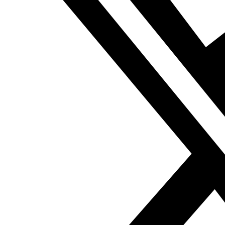
(…)
La visita se enmarca en el diálogo islamo-cristiano desde
el que los países del Golfo pretenden posicionar su
imagen, sobre todo de cara a Europa en un momento de
ascenso de los movimientos de extrema derecha allí, de
aumento de los elementos contra el islam extremista. La
visita del Papa se ha producido en ese marco,
coincidiendo además con el sheij de Al Azhar como
referente de la autoridad religiosa suní y ofreciendo una
imagen que tiene muchos significados políticos
vinculados al papel y a la posición de Egipto en la
ecuación árabe y del Golfo.