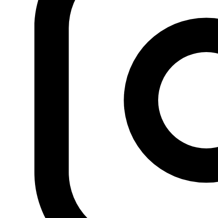
árabe en español en el
Fondo documental Al Fanar
Anterior
Memoria de actividades 2018
Siguiente
El Papa
Francisco de visita oficial en Abu Dabi, Yaser Ahmad,
Al Arab, 06.02.2019