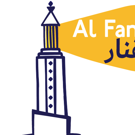
Noticias destacadas
El mapa de las protestas: la
subida de precios moviliza la
calle en 16 provincias
tunecinas
enero 11, 2018
Autor: AlFanar