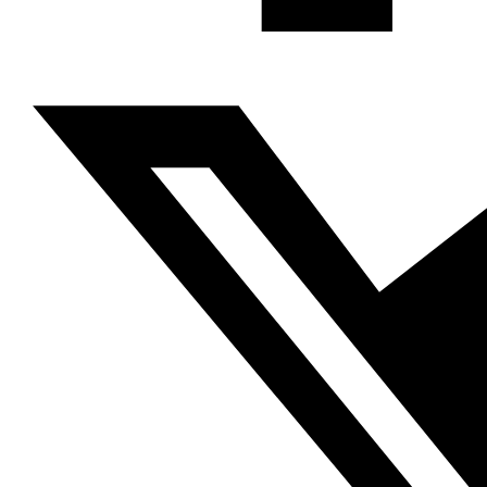
Mohamed Samih Beyi Okkez
Nawaat, 10.01.2018
Las protestas contra los presupuestos de 2018, que
comenzaron bajo la cúpula del Parlamento y en los
púlpitos mediáticos mucho tiempo antes de trasladarse
a la calle, tienen que ver con las medidas que estipulan
subidas que afectan a la mayor parte de los servicios y
de los productos de consumo. Esta carestía ha
movilizado a una calle tunecina exhausta de las réplicas
de una crisis económica que se alarga, y la nueva oleada