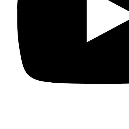
Si necesita una traducción íntegra de esta entrevista,
puede solicitarla en el siguiente correo electrónico:
contacto@fundacionalfanar.org
Pueden consultar más de 170.000 artículos de prensa
árabe en español en el
Fondo documental Al Fanar
Anterior
Presentación del libro «Contra el olvido.
Palestina antes de la Nakba, 1889-1948»
Siguiente
La
subida de precios en Túnez por Willis from Tunis
(Nadia Jiari), 11.01.2018