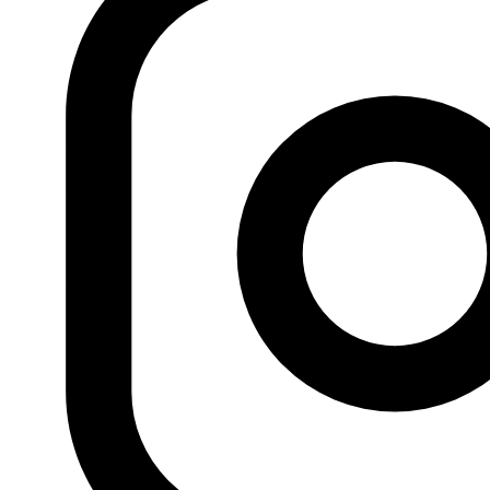
a través de campañas para informar de las
repercusiones de los presupuestos de este año y para
convocar manifestaciones contra esos presupuestos
con el objetivo de pedir una revisión de las medidas
tributarias y de las subidas de precios que estipulan.
Las protestas se extendieron al resto de las provincias
del país, y también a Saguía Sidi Yusef el día 6 de enero,
después de que un joven se suicidara ahorcándose
desesperado por su situación Volviendo a la capital, las
detenciones arbitrarias y la vía oficial para hacer frente a
esta campaña, y que se centra únicamente en la
vertiente de seguridad, evolucionaron rápidamente
hasta el choque que se produjo la tarde del día 7 de
enero entre la policía y los activistas de la campaña
quienes se habían encaminado a la sede del Ministerio