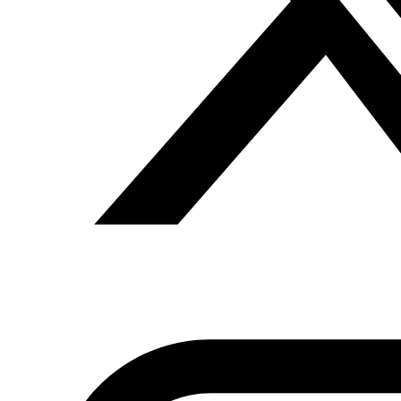
de protestas, que arrancó los primeros días de enero, ha
evolucionado precipitadamente dando lugar a
enfrentamientos violentos entre manifestantes y las
fuerzas de seguridad en 16 provincias. El punto de mayor
intensidad de las protestas se vivió la noche del lunes en
las afueras de la capital cuando se registró el primer
manifestante fallecido en Teburba.
Este mes de enero no ha sido muy diferente de los
anteriores; los primeros días comenzaron movimientos
de protestas dispersos por varias zonas del país. El
primero estalló en la zona de Al Baten (Kairuán Norte) el
día cuatro coincidiendo con las detenciones contra
miembros activos de la campaña “¿A qué esperamos?”
en la capital tunecinas y en Sfax, Ben Arus y Susa, cuyo
número ascendió en 48 horas a cincuenta. La campaña
“¿A qué esperamos?” fue lanzada a comienzos de enero