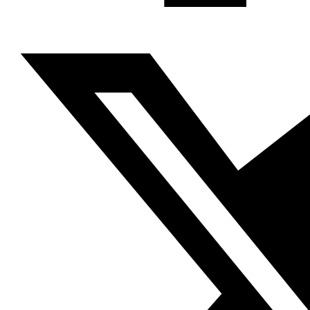
noviembre (…).
El primer
vídeo promocional
del programa es un anuncio
publicitario de humor sobre un aparato que permite a los
estadounidenses medir el nivel de extremismo de sus
vecinos musulmanes.
Para consultar más artículos sobre humor árabe pulse
aquí
.
Si desea tener más información sobre nuestro proyecto
Kifkif pulse
aquí
.
Anterior
COMIC ÁRABE. Ebullición
Siguiente
La salida de
Gran Bretaña de la UE, Emad Hayyach, 24.06.2016, Al
Arabi al Yadid