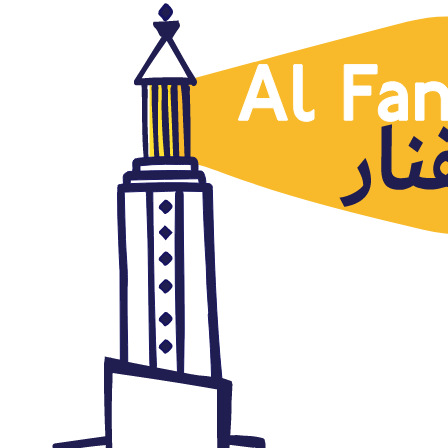
Sociedad
El humorista egipcio Basem
Yusuf vuelve al sarcasmo
político en un programa
estadounidense
junio 23, 2016
Autor: AlFanar