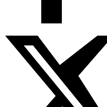
que estés retirado en tu casa mientras los partidos que
participaron contigo en el gobierno cuyo mandato ha
expirado te impongan condiciones imposibles para
participar en el próximo gabinete, esos mismos partidos
que perdieron en los mismos comicios que lideró tu
partido? (…).
No se trata de preguntas virtuales sino reales que
reflejan la situación actual de Marruecos. El PJD, partido
islamista que dirigió el anterior gobierno, ganó las
elecciones del pasado mes de octubre y a su presidente,
y expresidente del anterior gabinete, el monarca
Mohamed VI le encargó la formación del nuevo ejecutivo
como estipula la Constitución del país. Pero 40 días
después el presidente del gobierno sigue sin poder
formar un gabinete porque los partidos que fueron
aliados suyos ayer (la mayoría de ellos partidos
administrativos, es decir, fabricados por el poder) y que