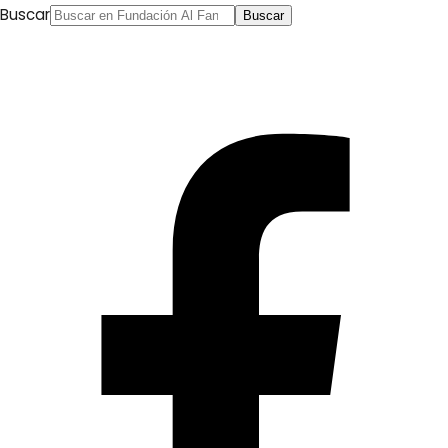
Buscar
Buscar
Ali Anuzla
Al Arabi al Yadid, 22/11/2016
¿Qué significa ser el presidente del gobierno designado
de tu país porque tu partido encabezó los resultados de
unas elecciones cuya transparencia no todos los
partidos han puesto en duda, y que se te prohíba
aparecer en la televisión pública? ¿Qué significa ser el
presidente de gobierno designado desde hace 40 días y