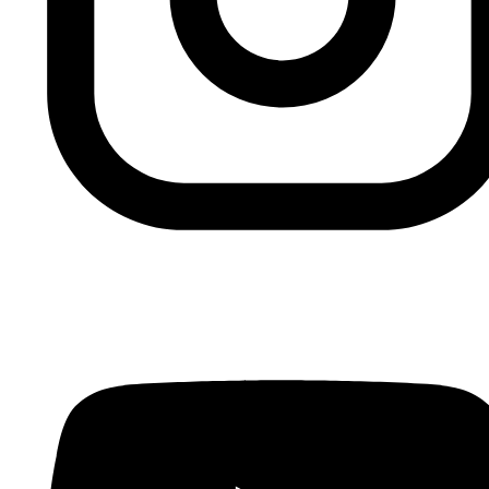
en los últimos comicios, el poder ahora pretende
conseguir por medio de “negociaciones” a través de
“sus partidos” lo que no pudo conseguir por otras vías
para frenar el avance de los islamistas.
Si necesita una traducción de este artículo, puede
solicitarla en el siguiente correo electrónico:
contacto@fundacionalfanar.org
Pueden consultar más de 170.000 artículos de prensa
árabe en español en el
Fondo documental Al Fanar
Viñeta
de Buali para la página electrónica Hespress
Anterior
Segunda edición del evento CairoComix
Siguiente
Benkirán atascado en las negociaciones
para la formación de un gobierno en Marruecos, Buali,
23.11.2016, Hespress