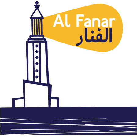
Marruecos
El golpe excepcional en
Marruecos
noviembre 23, 2016
Autor: AlFanar