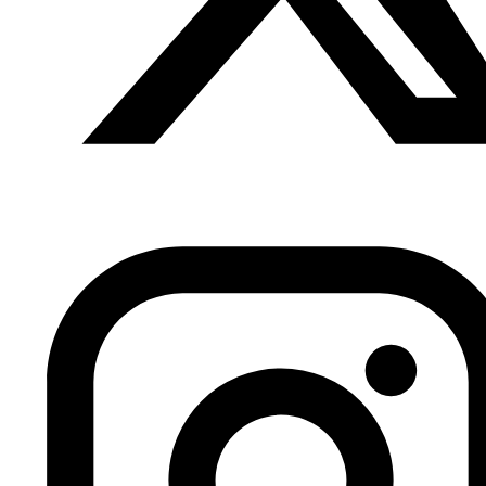
perdieron votos en los últimos comicios, están poniendo
condiciones imposibles para aceptar participar en el
próximo ejecutivo. (…).
Esta situación ha obligado al presidente del gobierno a
quedarse en casa porque sabe que esto no tiene que
ver con negociaciones políticas como las que se dan en
muchos países democráticos, sino con condiciones que
quieren ponerle, y órdenes que quieren darle quienes
controlan esos partidos administrativos.
(…)
Lo que se está produciendo en Marruecos en estos
momentos es un golpe blanco que el poder quiere dar
con calma y en silencio, un golpe contra la voluntad de
los votantes que eligieron al PJD en las últimas
elecciones. Como el PAM no logró las primeras posiciones