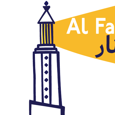
Viñetas
El confinamiento, Yamal
Lounis, Al Arabi al Yadid,
30.03.2020
marzo 30, 2020
Autor: AlFanar