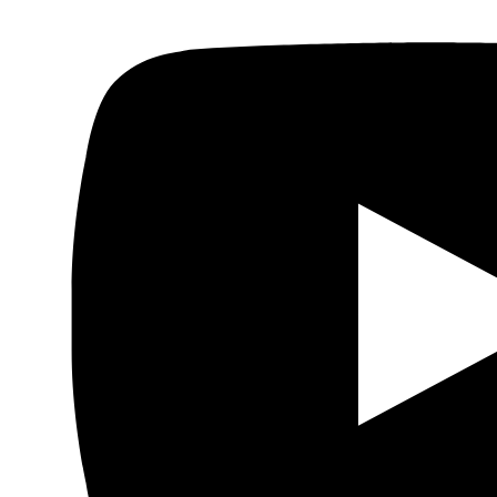
Actualidad
Política
Economía
Sociedad
Mujer
Migraciones
Protestas sociales
Humor Árabe
Cultura
Cine árabe
Literatura árabe
Cómic árabe