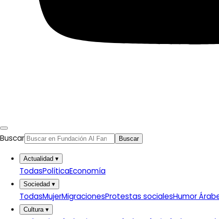
Patrimonio
Prensa árabe
Artículos traducidos
Viñetas
Libertad de expresión
Actualidad de medios árabes
Países
Arabia Saudí
Buscar
Buscar
Argelia
Baréin
Actualidad
▾
Catar
Todas
Política
Economía
Egipto
Sociedad
▾
Emiratos Árabes Unidos
Todas
Mujer
Migraciones
Protestas sociales
Humor Árab
Ver todos
Cultura
▾