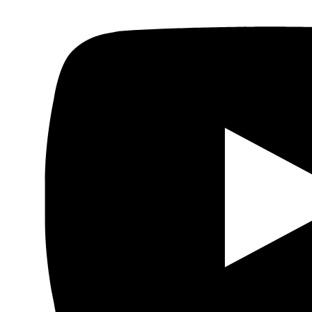
Política
Economía
Sociedad
Mujer
Migraciones
Protestas sociales
Humor Árabe
Cultura
Cine árabe
Literatura árabe
Cómic árabe
Arte urbano
Artes gráficas
Música