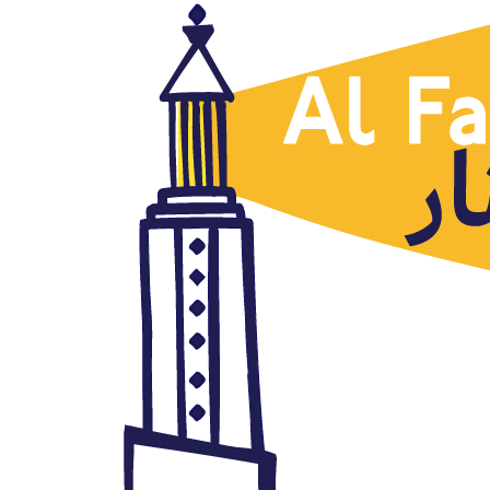
Países
Egipto y Sudán, Emad Hayyach,
Al Arabi al Yadid, 27.05.2019
mayo 27, 2019
Autor: AlFanar