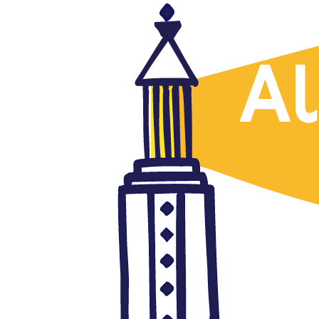
Artículos traducidos
Editorial. La reunión de Estados
petroleros de Doha termina en
fracaso. La condición impuesta
por Riad para que todos los
países, incluido Irán, congelen
la producción no ha sido
aceptada
abril 18, 2016
Autor: AlFanar