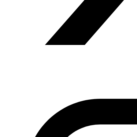
y el propio reino saudí, junto a los demás países del
Golfo, fueron los que más perdieron con esa caída:
370.000 millones de dólares anuales (…).
Si necesita una traducción de este artículo, puede
solicitarla en el siguiente correo electrónico:
contacto@fundacionalfanar.org
Pueden consultar más de 170.000 artículos de prensa
árabe en español en el
Fondo documental Al Fanar
Viñeta
de Jáled al Baih
Anterior
Túnez se compromete a facilitar la labor de
las tropas estadounidenses en su territorio
Siguiente
La Fundación Tres Culturas acoge el evento literario
“Tres Festival, voces del Mediterráneo”