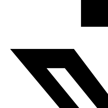
están vinculadas a esa situación económica.
(…)
Según una encuesta realizada por el Centro Egipcio de
Investigación de Opinión Pública publicado ayer mismo, la
popularidad de Al Sisi ha caído un 14% en los dos últimos
meses, lo que reflejan las quejas contra la actuación del
presidente y del gobierno, y que podrían ir a más como
consecuencia de las duras medidas que tendrá que
imponer el ejecutivo para responder al FMI.
Resulta cómico que el gobierno y los medios afines
hayan comenzado una gran campaña para venderle a la
opinión pública los compromisos con el FMI mientras
ironizan sobre la decisión saudí de suspender los envíos
de crudo a Egipto. De hecho el presidente egipcio ha
puesto en marcha una campaña que se llama “Egipto no