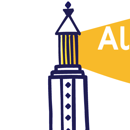
Artículos traducidos
EDITORIAL. El FMI y las
reformas de Al Sisi
octubre 24, 2016
Autor: AlFanar