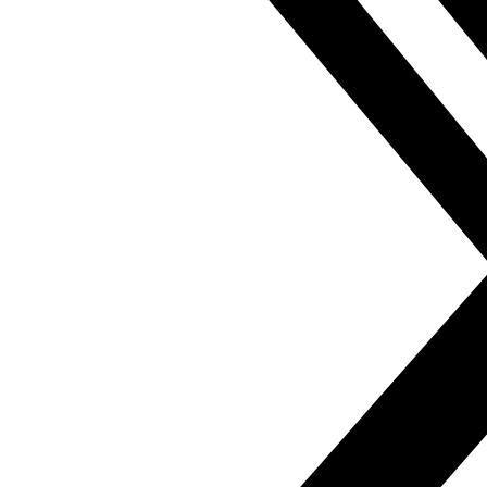
se doblega”, un lema con trampa porque su régimen no
se doblega ante Riad pero sí lo hace en la práctica ante
las condiciones impuestas por el FMI.
Si necesita una traducción de este artículo, puede
solicitarla en el siguiente correo electrónico:
contacto@fundacionalfanar.org
Pueden consultar más de 170.000 artículos de prensa
árabe en español en el
Fondo documental Al Fanar
Viñeta
del caricaturista egipcio Majluf
Anterior
Las manifestaciones del 11/11 y la escasez de
azúcar en Egipto, Majluf, 24.10.2016
Siguiente
La caída
de Saadani: el precio de ser un intruso