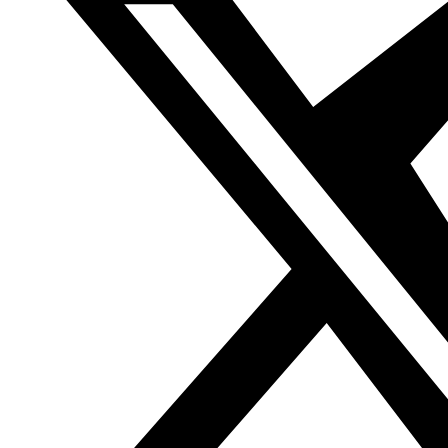
la traducción en este
enlace
.
Puedes consultar nuestra base de datos con más de
160.00 artículos traducidos del árabe en
www.boletin.org
Anterior
Por qué el novelista Youssef Ziedan abandona
sus actividades en Egipto
Siguiente
XX Aniversario de
la Escuela de Traductores de Toledo