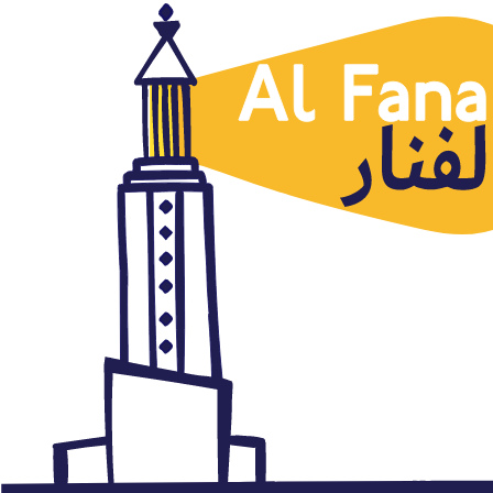
Cátar
EDITORIAL. El acuerdo de
Qatar con Arabia Saudí,
Bahréin, EAU y Kuwait para
apoyar el Egipto de Al Sisi ha
facilitado la reconciliación del
Golfo y la vuelta de los
embajadores
noviembre 20, 2014
Autor: AlFanar