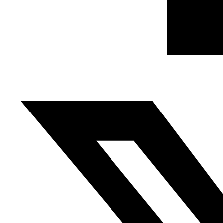
Han ganado las tesis de la Fiscalía General, las del juez de
instrucción y por consiguiente la aproximación policial del
Estado; han ganado el tribunal y sus jueces con las actas
de los interrogatorios preliminares hechos bajo el peso
de la coerción, la violencia, la tortura y los abusos
corporales de los detenidos contra su voluntad, con la
desestimación de las peticiones de peritajes técnicos,
médicos, de llamadas telefónicas, de escritos, y los
peritajes psicológicos, y la desestimación de los alegatos
preliminares y formales de la defensa (…)
Las sentencias contra los jóvenes en el juicio al
movimiento pacífico del Rif es el funeral y el entierro de la
justicia en mi país en un tiempo de involución de las
libertades y la ciudadanía en Marruecos, en un contexto