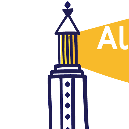
Marruecos
EDITORIAL. Duelo por la
justicia de mi país
junio 28, 2018
Autor: AlFanar