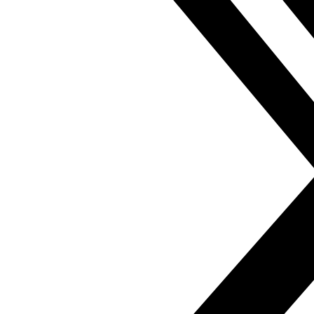
en el que ha sido asesinado el espíritu de la primavera y
del Movimiento del 20-F y se le ha abierto la puerta a una
vuelta atrás a todos los niveles, empezando por la
justicia».
Viñeta de Amyad Rasmi
Si necesita una traducción íntegra de esta entrevista,
puede solicitarla en el siguiente correo electrónico:
contacto@fundacionalfanar.org
Pueden consultar más de 170.000 artículos de prensa
árabe en español en el
Fondo documental Al Fanar