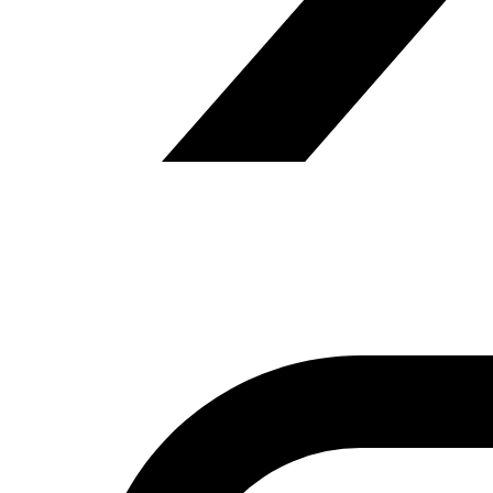
Anterior
El trabajo infantil en Marruecos, 26.06.2018,
Dahduh
Siguiente
La oposición turca, Yaser Ahmad, Al
Arab, 28.06.2018