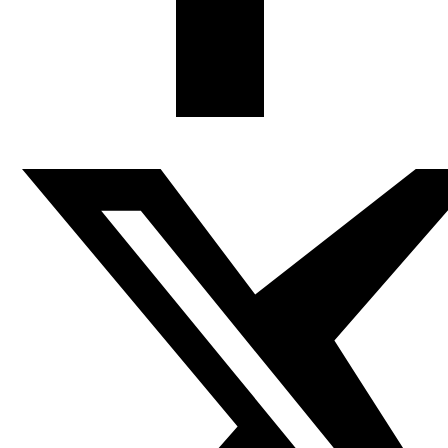
Según el texto de la Declaración de Riad (nombre que
recibe el comunicado de clausura de la cumbre), esta
alianza que será oficialmente anunciada el año que viene
desde la capital saudí, aspira a “conseguir la paz y la
seguridad en la región y en el mundo”. El texto aplaude la
disposición de varios países islámicos que forman parte
de la Alianza Islámica Militar Antiterrorista a facilitar
tropas de reserva (34.000 soldados) que apoyen las
operaciones contra organizaciones terroristas en Iraq y
Siria cuando sea necesario.
El comunicado también anuncia la creación de un centro
internacional “para hacer frente al pensamiento
extremista” que también tendrá sede en Riad y cuyo
objetivo estratégico será “combatir el extremismo
ideológico, mediático y digital, y reforzar la convivencia y