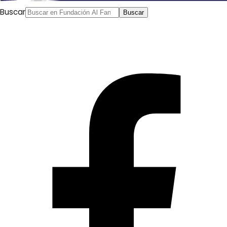
Buscar
Buscar
Al Mudun, 21/05/2017
La cumbre arabo-islámica-estadounidense de Riad fue
clausurada el viernes con un comunicado que anuncia las
intenciones de fundar la “Alianza Estratégica de Oriente
Próximo”. El proceso de creación de este bloque y el
anuncio los Estados que formarán parte de él tendrán
lugar en 2018.