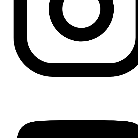
El comunicado dedica un párrafo a expresar un “rechazo
total a que el régimen iraní agite la seguridad y la
estabilidad de la zona y del mundo, y apoye el terrorismo
y el extremismo”. Los líderes firmantes condenaron “las
posturas hostiles del régimen iraní y su insistencia en
seguir entrometiéndose en los asuntos internos de varios
países”.
Anterior
Gaza Amal: historietas de mujeres valientes
en la franja de Gaza
Siguiente
El cómic español
aterriza en Rusia de la mano de Miguel Brieva y Pedro
Rojo