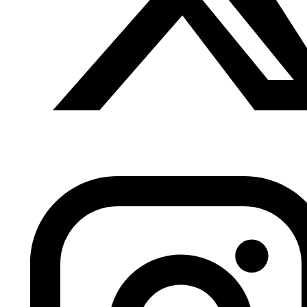
la tolerancia entre los pueblos”.
Según el texto, la cumbre de Riad a la que asistieron
líderes y representantes de más de 55 Estados árabes e
islámicos, además del presidente de EE.UU., representa
“un punto de inflexión histórico en la relación de los
mundos árabe e islámico con Estados Unidos, que abrirá
mejores horizontes para la relación bilateral” (…) El
comunicado también insistió en “la importancia de
asentar planes claros para traza el futuro de los jóvenes
construyendo sus competencias, reforzando su
ciudadanía, ofreciéndoles oportunidades, reduciendo los
obstáculos que les impiden participar en el desarrollo,
garantizando la seguridad y la paz en sus países,
promocionándoles, fortaleciendo en ellos valores y
protegiéndoles del extremismo y del terrorismo”.