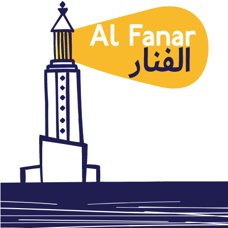
Países
Declaración de Riad: 34.000
soldados en Siria e Iraq
“cuando sea necesario”
mayo 21, 2017
Autor: AlFanar