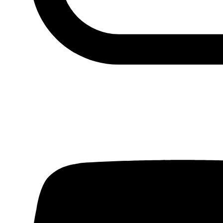
Siria vista por Hakam Waheb, 09.02.2016
Fundación Al Fanar acerca la realidad social, política y