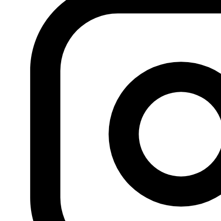
forma parte de un plan estadounidense sólido anunciado
el pasado mes de abril por el senador Lindsey Graham,
quien dijo entonces que se estaban haciendo
preparativos para la entrada de 100.000 combatientes
en Siria para combatir al Estado Islámico de los cuales
90.000 provendrían de países árabes (…).
Si necesita una traducción de este artículo, puede
solicitarla en el siguiente correo electrónico:
contacto@fundacionalfanar.org
Pueden consultar más de 170.000 artículos de prensa
árabe en español en el
Fondo documental Al Fanar
Viñeta
de Hakam al Waheb
Anterior
El ciudadano iraquí víctima del Estado
Islámico (Daesh) y de las milicias chiíes, Muwafaq
Qat, Al Arab
Siguiente
La intervención extranjera en