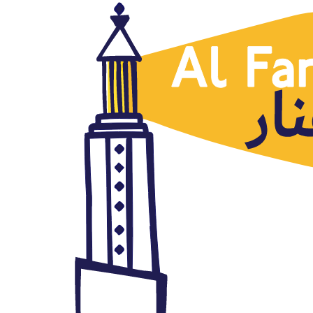
Artículos traducidos
¿Comenzará el mes próximo la
intervención militar saudí
“suní” en Siria? ¿Qué gran
golpe puede volcar todos los
cálculos saudíes?
febrero 9, 2016
Autor: AlFanar