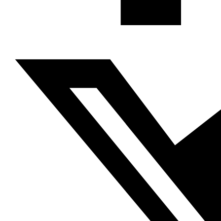
(…)
El propósito anunciado de esa intervención en Siria es
acabar con el Estado Islámico (Daesh) aunque el motivo
real no público es reforzar y dar a apoyo a las tropas de
la oposición siria armada en su batalla para derrocar al
régimen de Damasco y cambiar los equilibrios de fuerzas
sobre el terreno tras el gran avance de las tropas del
ejército sirio en los aledaños norte y sur de Alepo y en el
sur de la provincia de Daraa gracias a la cobertura aérea
rusa.
Arabia saudí vive al ritmo de dos obsesiones: evitar
cualquier derrota política o simbólica en Siria y vengarse
del régimen de Damasco después de haber invertido
miles de millones y cinco años de esfuerzos políticos y