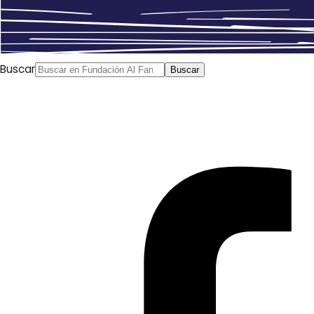
Buscar
Buscar
Yasín al Hach Saleh
Al Yumhiriya
, 02/02/2019
El único día que celebro desde tu desaparición es el día
de tu cumpleaños. Lo paso solo, contigo.
Libertad para Samira al JalilEl único día
que celebro desde tu desaparición es
el día de tu cumpleaños. Lo paso solo,
contigo.
Llevo pensando desde unas semanas antes de tu
cumpleaños, Sammur, que siempre nos ha unido el amor
por la experiencia, la voluntad de caer en la experiencia,