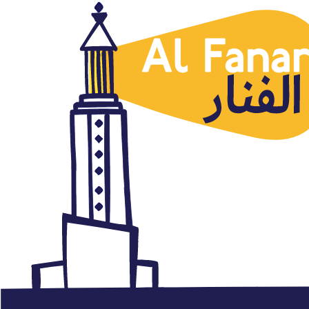
Noticias destacadas
Cartas a Samira (12)
febrero 7, 2019
Autor: AlFanar