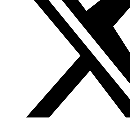
Texto traducido del árabe y publicado por
Traducciones
de la revolución siria
Anterior
El Papa Francisco de visita oficial en Abu Dabi,
Yaser Ahmad, Al Arab, 06.02.2019
Siguiente
Enmiendas
a la Constitución en Egipto, Andil, Mada Masr,
07.02.2019