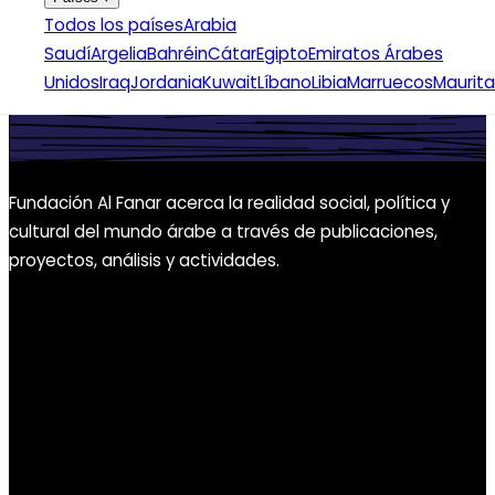
Todos los países
Arabia
Saudí
Argelia
Bahréin
Cátar
Egipto
Emiratos Árabes
Unidos
Iraq
Jordania
Kuwait
Líbano
Libia
Marruecos
Maurita
Fundación Al Fanar acerca la realidad social, política y
cultural del mundo árabe a través de publicaciones,
proyectos, análisis y actividades.