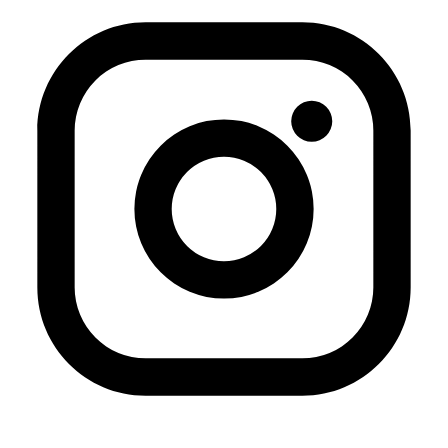
botellas de plástico recicladas llenas de hojas de parra
en conserva y otras con aceitunas. Las bolsas de plástico
con
za’atar
, zumaque, queso y otras golosinas viajan en
paquetes muy prietos. Los funcionarios de aduanas se
muestran confundidos cuando facturan mis maletas en
el aeropuerto. No entienden por qué esta extraña
persona de piel aceitunada les ruega que no tiren estos
artículos. No comprenden la relación de
interdependencia entre los palestinos y una botella de
plástico de aceitunas. Muy pocos entienden que los
ingredientes de Palestina llevan consigo un sentimiento
que no puede ser sustituido.
Desde Chile hasta Estados Unidos, los palestinos han
formado comunidades, abierto restaurantes y
mercados, importado ingredientes de su tierra natal y
continuado el legado de la cocina palestina. Los
estudiantes palestinos que estudian en el extranjero