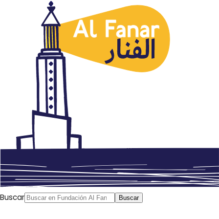
A continuación os presentamos un extracto del
artículo
“
Rescatando nuestras recetas: preservar la cultura
palestina en tiempos de guerra
” de Lama Obeid (30
diciembre 2024) que ha publicado en la revista Palestine
in America (
https://www.palestineinamerica.com/
) en la
que han preparado un espectacular número sobre la
cocina palestina como forma de resistencia a la
ocupación, el sionismo y el intento de apropiación
cultural por parte de Israel de la tradición culinaria
palestina. Una de las personas que citan es nuestro
querido amigo el chef Fadi Kattan de Belén.
Buscar
Buscar
Os animamos a
comprar
el número completo de la