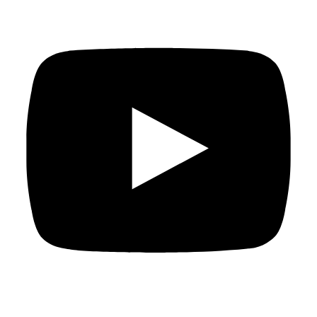
traen consigo sus ingredientes y, con algunas
indicaciones de sus madres en videollamadas, dan vida a
sus recetas familiares. (…)”
Acceso al
artículo
completo (en inglés).
Créditos:
Lama Obeid.
Rescuing our recipes: Preserving Palestinian
culture in times of war
. Palestine in America. 30 diciembre
2024.
Disponible en:
https://www.palestineinamerica.com/blog/rescuing-our-
recipes-preserving-palestinian-culture-in-times-of-war
Traducción: Pedro Rojo Pérez