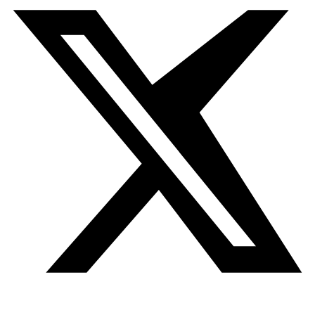
en la que fueron desplazados otros 400.000 palestinos, la
cocina palestina ha mantenido su identidad. Los
palestinos desplazados siguen practicando su
gastronomía 76 años después de la masacre de Tantura.
El programa israelí de limpieza étnica iniciado por el
grupo terrorista israelí Haganah y continuado por las
Fuerzas de «Defensa» de Israel no ha conseguido borrar a
los palestinos del mapa ni asimilarlos a otras culturas o
etnias. Un rasgo distintivo de esa resistencia palestina es
la preservación de sus alimentos.
Los palestinos no han olvidado sus aceitunas, el aceite
de oliva, los higos, el zumaque,
warak
dawali/warak ‘enab
(hojas de parra), el
za’atar
, el
tabún
y el
shraak
(pan), ni
su queso nabulsí (de Nablus). Los palestinos de la
diáspora siguen cocinando con aceite de oliva de su
tierra natal. Familiares y amigos llenan sus bolsas con